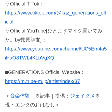
▽Official TilTok：
https://www.tiktok.com/@kaz_generations_off
icial
▽Official YouTube[ひとまずマイク置いてみ
た。by数原龍友]：
https://www.youtube.com/channel/UC5Em4a5
iHaO8TWL4KLbVgXQ
■GENERATIONS Official Website：
https://m.tribe-m.jp/artist/index/37
＜
音楽体験
※記事｜提供：
ジェイタメ
※
現・エンタのおはなし＞