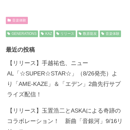
音楽体験
GENERATIONS
KAZ
リリース
数原龍友
音楽体験
最近の投稿
【リリース】手越祐也、ニュー
AL「☆SUPER☆STAR☆」（8/26発売）よ
り「AME-KAZE」＆「エデン」2曲先行サプ
ライズ配信！
【リリース】玉置浩二とASKAによる奇跡の
コラボレーション！ 新曲「音銀河」9/16リ