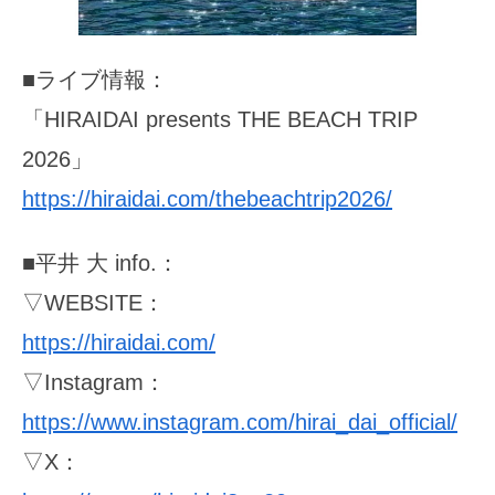
■ライブ情報：
「HIRAIDAI presents THE BEACH TRIP
2026」
https://hiraidai.com/thebeachtrip2026/
■平井 大 info.：
▽WEBSITE：
https://hiraidai.com/
▽Instagram：
https://www.instagram.com/hirai_dai_official/
▽X：