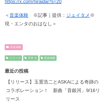
https://x.com/hiraidai?s=20
＜
音楽体験
※記事｜提供：
ジェイタメ
※
現・エンタのおはなし＞
音楽体験
リリース
平井 大
音楽体験
最近の投稿
【リリース】玉置浩二とASKAによる奇跡の
コラボレーション！ 新曲「音銀河」9/16リ
リース