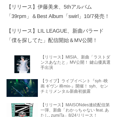
【リリース】伊藤美来、5thアルバム
「39rpm」＆Best Album「swirl」10/7発売！
【リリース】LIL LEAGUE、新曲バラード
「僕を探してた」配信開始＆MV公開！
【リリース】MISIA、新曲「ラストダ
ンスあなたと」MV公開！ 鍵山優真選
手出演
【ライブ】ライブイベント『syh -映
画 ギヴン 柊mix-』開催！ syh、セン
チミリメンタル新曲初披露
【リリース】MAISONdes連続配信第
一弾、新曲「わかっちゃない feat. あ
たし, zumiTa」8/24リリース！