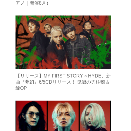
アノ｜開催8月）
【リリース】MY FIRST STORY × HYDE、新
曲『夢幻』6/5CDリリース！ 鬼滅の刃柱稽古
編OP