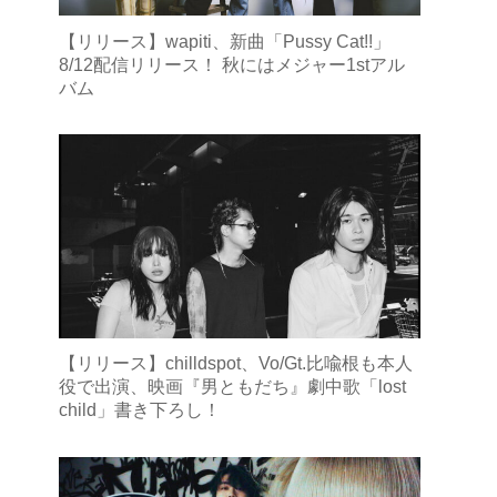
【リリース】wapiti、新曲「Pussy Cat!!」
8/12配信リリース！ 秋にはメジャー1stアル
バム
【リリース】chilldspot、Vo/Gt.比喩根も本人
役で出演、映画『男ともだち』劇中歌「lost
child」書き下ろし！