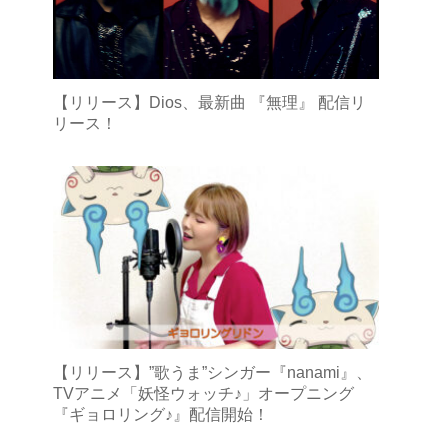
【リリース】Dios、最新曲 『無理』 配信リ
リース！
【リリース】”歌うま”シンガー『nanami』、
TVアニメ「妖怪ウォッチ♪」オープニング
『ギョロリング♪』配信開始！