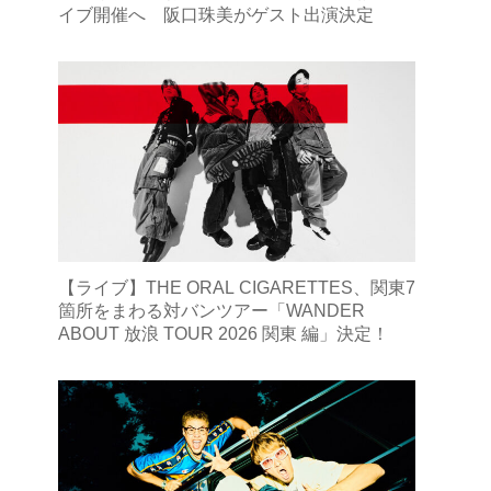
イブ開催へ 阪口珠美がゲスト出演決定
【ライブ】THE ORAL CIGARETTES、関東7
箇所をまわる対バンツアー「WANDER
ABOUT 放浪 TOUR 2026 関東 編」決定！