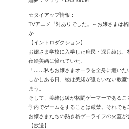
編曲：マツリ・LASTorder
☆タイアップ情報：
TVアニメ『対ありでした。～お嬢さまは
か
【イントロダクション】
お嬢さま学校に入学した庶民・深月綾は、
夜絵美緒に憧れていた。
「……私もお嬢さまオーラを全身に纏いた
しかしある日、綾は美緒が誰もいない教室
まう。
そして、美緒は綾が格闘ゲーマーであること
学内でゲームをすることは厳禁。それでも
お嬢さまたちの熱き格ゲーライフの火蓋が切
【放送】