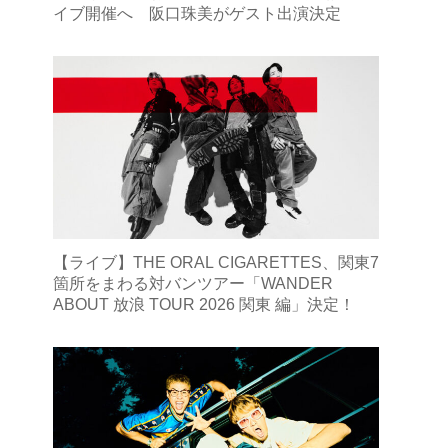
イブ開催へ 阪口珠美がゲスト出演決定
【ライブ】THE ORAL CIGARETTES、関東7
箇所をまわる対バンツアー「WANDER
ABOUT 放浪 TOUR 2026 関東 編」決定！