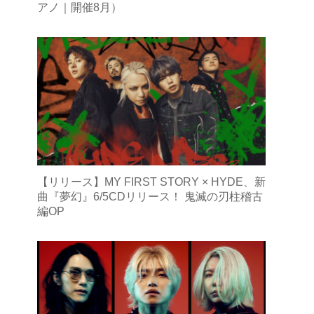
アノ｜開催8月）
【リリース】MY FIRST STORY × HYDE、新
曲『夢幻』6/5CDリリース！ 鬼滅の刃柱稽古
編OP