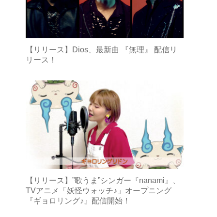
【リリース】Dios、最新曲 『無理』 配信リ
リース！
【リリース】”歌うま”シンガー『nanami』、
TVアニメ「妖怪ウォッチ♪」オープニング
『ギョロリング♪』配信開始！