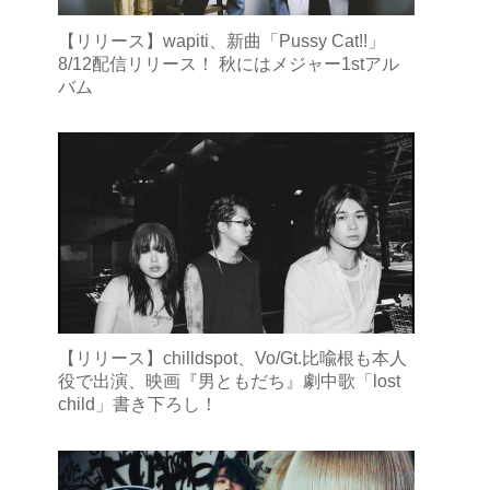
【リリース】wapiti、新曲「Pussy Cat!!」
8/12配信リリース！ 秋にはメジャー1stアル
バム
【リリース】chilldspot、Vo/Gt.比喩根も本人
役で出演、映画『男ともだち』劇中歌「lost
child」書き下ろし！