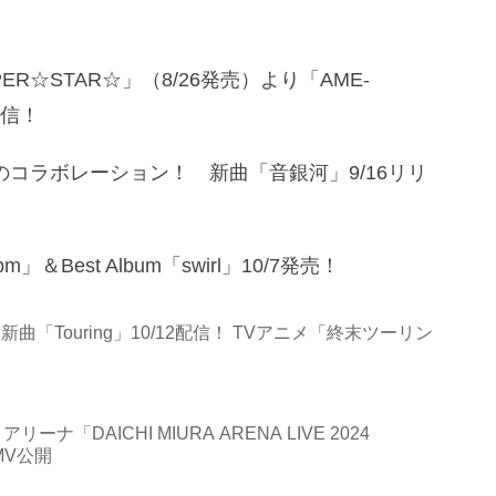
R☆STAR☆」（8/26発売）より「AME-
配信！
のコラボレーション！ 新曲「音銀河」9/16リリ
Best Album「swirl」10/7発売！
、新曲「Touring」10/12配信！ TVアニメ「終末ツーリン
「DAICHI MIURA ARENA LIVE 2024
MV公開