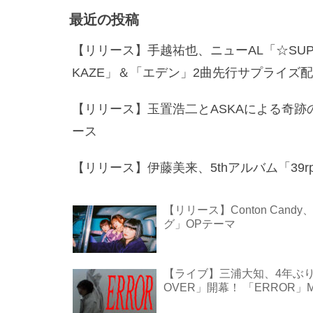
最近の投稿
【リリース】手越祐也、ニューAL「☆SUPE
KAZE」＆「エデン」2曲先行サプライズ
【リリース】玉置浩二とASKAによる奇跡
ース
【リリース】伊藤美来、5thアルバム「39rpm」＆
【リリース】Conton Candy
グ」OPテーマ
【ライブ】三浦大知、4年ぶりアリーナ
OVER」開幕！ 「ERROR」