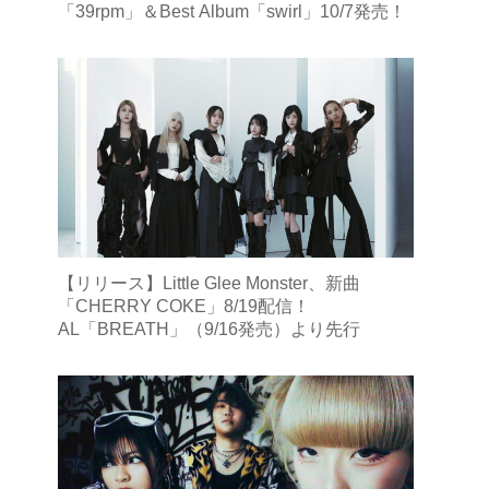
「39rpm」＆Best Album「swirl」10/7発売！
【リリース】Little Glee Monster、新曲
「CHERRY COKE」8/19配信！
AL「BREATH」（9/16発売）より先行