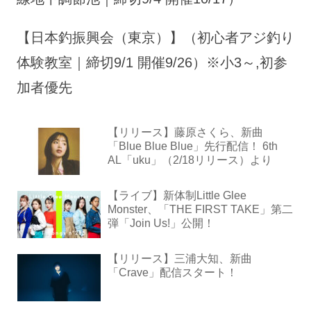
【日本釣振興会（東京）】（初心者アジ釣り
体験教室｜締切9/1 開催9/26）※小3～,初参
加者優先
【リリース】藤原さくら、新曲
「Blue Blue Blue」先行配信！ 6th
AL「uku」（2/18リリース）より
【ライブ】新体制Little Glee
Monster、「THE FIRST TAKE」第二
弾「Join Us!」公開！
【リリース】三浦大知、新曲
「Crave」配信スタート！