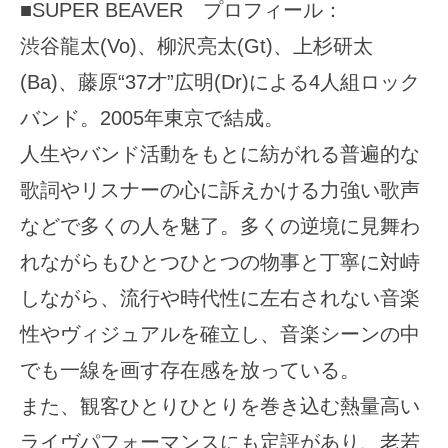
■SUPER BEAVER プロフィール：
渋谷龍太(Vo)、柳沢亮太(Gt)、上杉研太
(Ba)、藤原“37才”広明(Dr)による4人組ロック
バンド。2005年東京で結成。
人生やバンド活動をもとに紡がれる普遍的な
歌詞やリスナーの心に訴えかける力強い歌声
などで多くの人を魅了。多くの逆境に見舞わ
れながらもひとつひとつの物事と丁寧に対峙
しながら、流行や時代性に左右されない音楽
性やヴィジュアルを確立し、音楽シーンの中
でも一線を画す存在感を放っている。
また、観客ひとりひとりを巻き込む熱量高い
ライヴパフォーマンスにも定評があり、老若