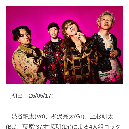
（初出：26/05/17）
渋谷龍太(Vo)、柳沢亮太(Gt)、上杉研太
(Ba)、藤原“37才”広明(Dr)による4人組ロック