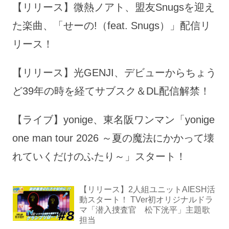
【リリース】微熱ノアト、盟友Snugsを迎え
た楽曲、「せーの!（feat. Snugs）」配信リ
リース！
【リリース】光GENJI、デビューからちょう
ど39年の時を経てサブスク＆DL配信解禁！
【ライブ】yonige、東名阪ワンマン「yonige
one man tour 2026 ～夏の魔法にかかって壊
れていくだけのふたり～」スタート！
【リリース】2人組ユニットAIESH活
動スタート！ TVer初オリジナルドラ
マ「潜入捜査官 松下洸平」主題歌
担当