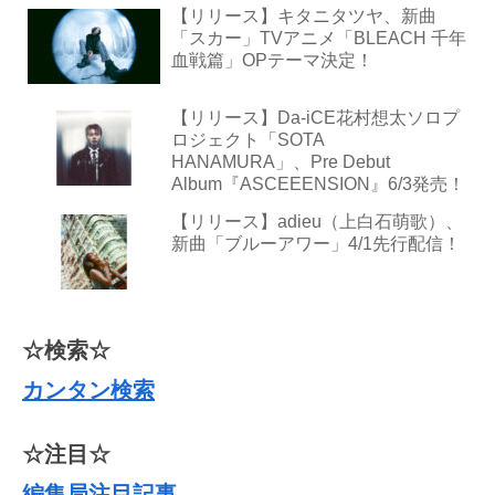
【リリース】キタニタツヤ、新曲
「スカー」TVアニメ「BLEACH 千年
血戦篇」OPテーマ決定！
【リリース】Da-iCE花村想太ソロプ
ロジェクト「SOTA
HANAMURA」、Pre Debut
Album『ASCEEENSION』6/3発売！
【リリース】adieu（上白石萌歌）、
新曲「ブルーアワー」4/1先行配信！
☆検索☆
カンタン検索
☆注目☆
編集局注目記事