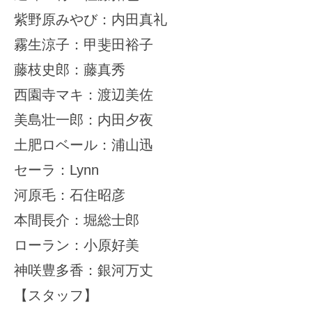
紫野原みやび：内田真礼
霧生涼子：甲斐田裕子
藤枝史郎：藤真秀
西園寺マキ：渡辺美佐
美島壮一郎：内田夕夜
土肥ロベール：浦山迅
セーラ：Lynn
河原毛：石住昭彦
本間長介：堀総士郎
ローラン：小原好美
神咲豊多香：銀河万丈
【スタッフ】