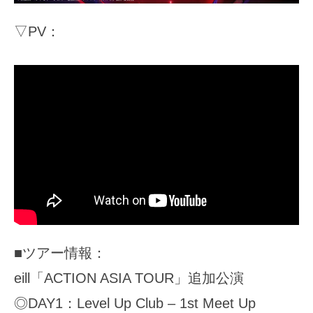
▽PV：
■ツアー情報：
eill「ACTION ASIA TOUR」追加公演
◎DAY1：Level Up Club – 1st Meet Up