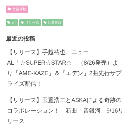
音楽体験
eill
リリース
音楽体験
最近の投稿
【リリース】手越祐也、ニュー
AL「☆SUPER☆STAR☆」（8/26発売）よ
り「AME-KAZE」＆「エデン」2曲先行サプ
ライズ配信！
【リリース】玉置浩二とASKAによる奇跡の
コラボレーション！ 新曲「音銀河」9/16リ
リース