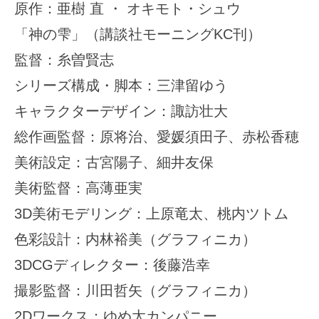
原作：亜樹 直 ・ オキモト・シュウ
「神の雫」（講談社モーニングKC刊）
監督：糸曽賢志
シリーズ構成・脚本：三津留ゆう
キャラクターデザイン：諏訪壮大
総作画監督：原将治、愛媛須田子、赤松香穂
美術設定：古宮陽子、細井友保
美術監督：高薄亜実
3D美術モデリング：上原竜太、桃内ツトム
色彩設計：内林裕美（グラフィニカ）
3DCGディレクター：後藤浩幸
撮影監督：川田哲矢（グラフィニカ）
2Dワークス：ゆめ太カンパニー