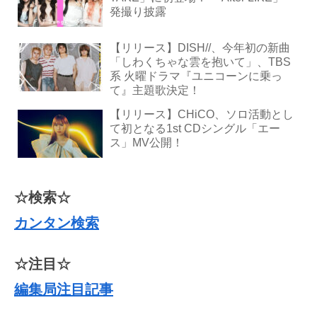
発撮り披露
【リリース】DISH//、今年初の新曲
「しわくちゃな雲を抱いて」、TBS
系 火曜ドラマ『ユニコーンに乗っ
て』主題歌決定！
【リリース】CHiCO、ソロ活動とし
て初となる1st CDシングル「エー
ス」MV公開！
☆検索☆
カンタン検索
☆注目☆
編集局注目記事