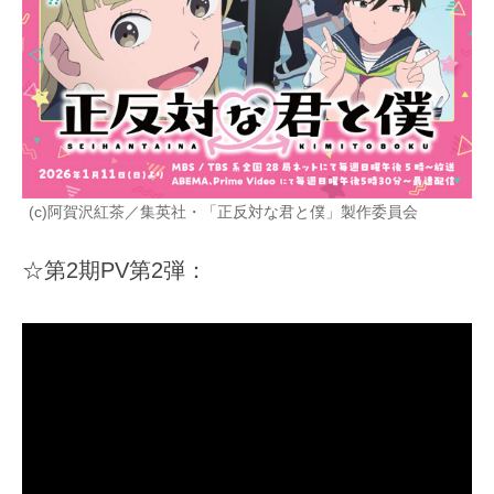
(c)阿賀沢紅茶／集英社・「正反対な君と僕」製作委員会
☆第2期PV第2弾：