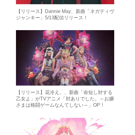
【リリース】Dannie May、新曲「ネガティヴ
ジャンキー」5/13配信リリース！
【リリース】花冷え。、新曲「命短し対する
乙女よ」がTVアニメ「対ありでした。～お嬢
さまは格闘ゲームなんてしない～」OP！