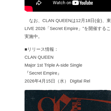
なお、CLAN QUEENは12月18日(金)、
LIVE 2026「Secret Empire」
実施中。
■リリース情報：
CLAN QUEEN
Major 1st Triple A-side Single
『Secret Empire』
2026年4月15日（水） Digital Rel