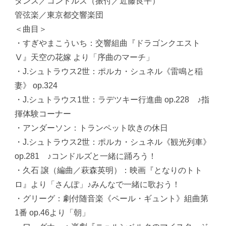
ダンス／コンドルズ（振付／近藤良平）
管弦楽／東京都交響楽団
＜曲目＞
・すぎやまこういち：交響組曲『ドラゴンクエスト
Ⅴ』天空の花嫁 より「序曲のマーチ」
・J.シュトラウス2世：ポルカ・シュネル《雷鳴と稲
妻》 op.324
・J.シュトラウス1世：ラデツキー行進曲 op.228 ♪指
揮体験コーナー
・アンダーソン：トランペット吹きの休日
・J.シュトラウス2世：ポルカ・シュネル《観光列車》
op.281 ♪コンドルズと一緒に踊ろう！
・久石 譲（編曲／萩森英明）：映画『となりのトト
ロ』より「さんぽ」♪みんなで一緒に歌おう！
・グリーグ：劇付随音楽《ペール・ギュント》組曲第
1番 op.46より「朝」