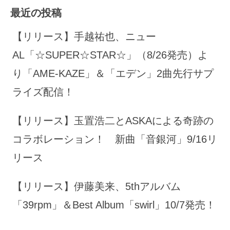
最近の投稿
【リリース】手越祐也、ニュー
AL「☆SUPER☆STAR☆」（8/26発売）よ
り「AME-KAZE」＆「エデン」2曲先行サプ
ライズ配信！
【リリース】玉置浩二とASKAによる奇跡の
コラボレーション！ 新曲「音銀河」9/16リ
リース
【リリース】伊藤美来、5thアルバム
「39rpm」＆Best Album「swirl」10/7発売！