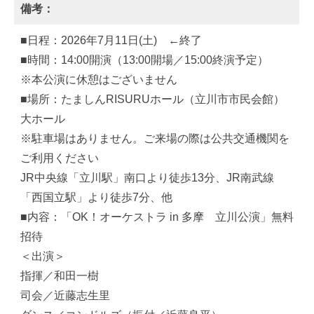
備考：
■日程：2026年7月11日(土) ←終了
■時間：14:00開演（13:00開場／15:00終演予定）
※本公演に休憩はございません
■場所：たましんRISURUホール（立川市市民会館）
大ホール
※駐車場はありません。ご来場の際は公共交通機関を
ご利用ください
JR中央線「立川駅」南口より徒歩13分、JR南武線
「西国立駅」より徒歩7分、他
■内容：「OK！オーケストラ in 多摩 立川公演」無料
招待
＜出演＞
指揮／和田一樹
司会／近藤志生里