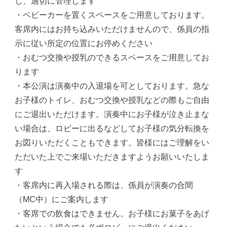
し、適切に管理します
・ベビーカーを置くスペースをご用意しております。
客席内にはお持ち込みいただけませんので、係員の指
⽰に従い所定の位置にお停めください
・おむつ交換や授乳のできるスペースをご用意してお
ります
・本公演は演奏中の⼊退場を可としております。急な
お⼦様のトイレ、おむつ交換や授乳などの際もご⾃由
にご退出いただけます。演奏中にお⼦様が泣き止まな
い場合は、ロビーに出るなどしてお⼦様の気分転換を
お図りいただくこともできます。皆様にはご理解をい
ただいた上でご来場いただきますようお願いいたしま
す
・客席内に再入場される際は、係員が演奏の合間
（MC中）にご案内します
・客席での飲食はできません。お子様にお菓子をあげ