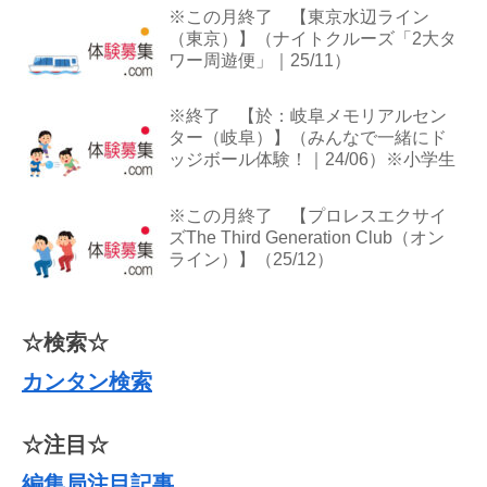
※この月終了 【東京水辺ライン
（東京）】（ナイトクルーズ「2大タ
ワー周遊便」｜25/11）
※終了 【於：岐阜メモリアルセン
ター（岐阜）】（みんなで一緒にド
ッジボール体験！｜24/06）※小学生
※この月終了 【プロレスエクサイ
ズThe Third Generation Club（オン
ライン）】（25/12）
☆検索☆
カンタン検索
☆注目☆
編集局注目記事