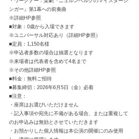
・ワーグナー：楽劇『ニュルンベルクのマイスタージ
ンガー』第1幕への前奏曲
※詳細HP参照
■対象：0歳から入場できます
※ユニバーサル対応あり（詳細HP参照）
■定員：1,150名様
※申込者多数の場合は抽選となります
※来場者は代表者を含めて4名まで
※その他詳細HP参照
■料金：無料ご招待
■募集締切：2026年6月5日（金）必着
■注意：
・座席はお選びいただけません
・記入事項や宛先に不備がある場合、または重複して
のお申込みは無効とさせていただきます
・お預かりした個人情報は本公演の開催にのみ使用