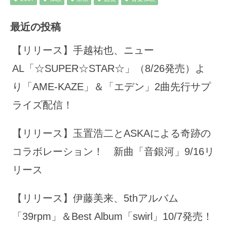
最近の投稿
【リリース】手越祐也、ニュー
AL「☆SUPER☆STAR☆」（8/26発売）よ
り「AME-KAZE」＆「エデン」2曲先行サプ
ライズ配信！
【リリース】玉置浩二とASKAによる奇跡の
コラボレーション！ 新曲「音銀河」9/16リ
リース
【リリース】伊藤美来、5thアルバム
「39rpm」＆Best Album「swirl」10/7発売！