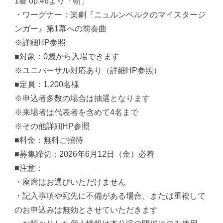
1番 op.46より「朝」
・ワーグナー：楽劇『ニュルンベルクのマイスタージ
ンガー』第1幕への前奏曲
※詳細HP参照
■対象：0歳から入場できます
※ユニバーサル対応あり（詳細HP参照）
■定員：1,200名様
※申込者多数の場合は抽選となります
※来場者は代表者を含めて4名まで
※その他詳細HP参照
■料金：無料ご招待
■募集締切：2026年6月12日（金）必着
■注意：
・座席はお選びいただけません
・記入事項や宛先に不備がある場合、または重複して
のお申込みは無効とさせていただきます