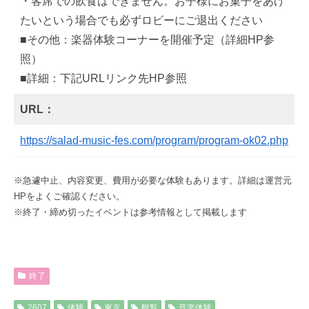
・客席での飲食はできません。お子様にお菓子をあげ
たいという場合でも必ずロビーにご退出ください
■その他：楽器体験コーナーを開催予定（詳細HP参
照）
■詳細：下記URLリンク先HP参照
URL：
https://salad-music-fes.com/program/program-ok02.php
※急遽中止、内容変更、費用が必要な体験もあります。詳細は運営元
HPをよくご確認ください。
※終了・締め切ったイベントは参考情報として掲載します
終了
2607
体験
東京
観覧
音楽体験