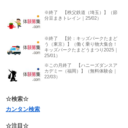
※終了 【秩父鉄道（埼玉）】（節
分豆まきトレイン｜25/02）
※終了 【於：キッズパークたまど
う（東京）】（働く乗り物大集合！
キッズパークたまどうまつり2025｜
25/01）
※この月終了 【ハニーズダンスア
カデミー（福岡）】（無料体験会｜
22/03）
☆検索☆
カンタン検索
☆注目☆