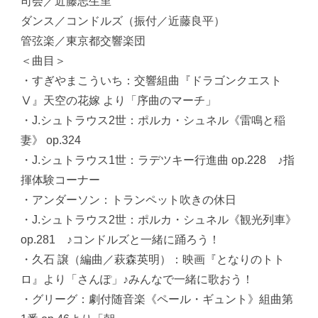
司会／近藤志生里
ダンス／コンドルズ（振付／近藤良平）
管弦楽／東京都交響楽団
＜曲目＞
・すぎやまこういち：交響組曲『ドラゴンクエスト
Ⅴ』天空の花嫁 より「序曲のマーチ」
・J.シュトラウス2世：ポルカ・シュネル《雷鳴と稲
妻》 op.324
・J.シュトラウス1世：ラデツキー行進曲 op.228 ♪指
揮体験コーナー
・アンダーソン：トランペット吹きの休日
・J.シュトラウス2世：ポルカ・シュネル《観光列車》
op.281 ♪コンドルズと一緒に踊ろう！
・久石 譲（編曲／萩森英明）：映画『となりのトト
ロ』より「さんぽ」♪みんなで一緒に歌おう！
・グリーグ：劇付随音楽《ペール・ギュント》組曲第