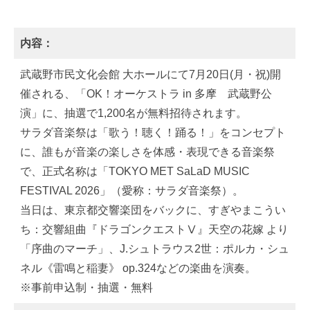
内容：
武蔵野市民文化会館 大ホールにて7月20日(月・祝)開
催される、「OK！オーケストラ in 多摩 武蔵野公
演」に、抽選で1,200名が無料招待されます。
サラダ音楽祭は「歌う！聴く！踊る！」をコンセプト
に、誰もが音楽の楽しさを体感・表現できる音楽祭
で、正式名称は「TOKYO MET SaLaD MUSIC
FESTIVAL 2026」（愛称：サラダ音楽祭）。
当日は、東京都交響楽団をバックに、すぎやまこうい
ち：交響組曲『ドラゴンクエストⅤ』天空の花嫁 より
「序曲のマーチ」、J.シュトラウス2世：ポルカ・シュ
ネル《雷鳴と稲妻》 op.324などの楽曲を演奏。
※事前申込制・抽選・無料