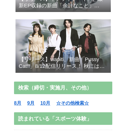
新EP収録の新曲「余計なこと」
Music Video公開！
【リリース】wapiti、新曲「Pussy
Cat!!」8/12配信リリース！ 秋にはメ
ジャー1stアルバム
検索（締切・実施月、その他）
8月
9月
10月
☆その他検索☆
読まれている「スポーツ体験」