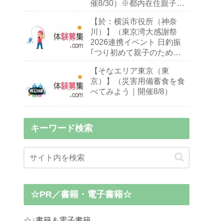
催8/30）※都内在住親子
（※お子様10～18歳）
【於：横浜市役所（神奈
川）】（東京湾大感謝祭
2026連携イベント 日釣振
｢つり初めて親子のための
ハゼ釣り入門教室｣｜締切
【そなエリア東京（東
9/13 開催9/26・27）※釣り
京）】（災害用備蓄食を食
初心者,小中学生親子
べてみよう｜開催8/8）
キーワード検索
☆PR／書籍・電子書籍☆
☆↓書籍＆電子書籍