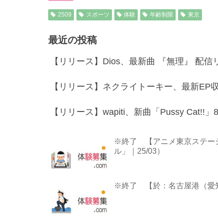
2509
スポーツ
体験
年齢制限
東京
最近の投稿
【リリース】Dios、最新曲 『無理』 配
【リリース】ネクライトーキー、最新EP収録の
【リリース】wapiti、新曲「Pussy Cat
※終了 【アニメ東京ステー
ル」｜25/03）
※終了 【於：名古屋港（愛知）