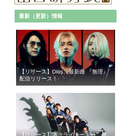
最新（更新）情報
【リリース】Dios、最新曲 『無理』
配信リリース！
【リリース】ネクライトーキー、最