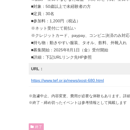
■対象：50歳以上で未経験者の方
■定員：30名
■参加料：1,200円（税込）
※ネット受付にて前払い
※クレジットカード、paypay、コンビニ決済のみ対
■持ち物：動きやすい服装、タオル、飲料、外靴入れ
■募集開始：2025年8月1日（金）受付開始
■詳細：下記URLリンク先HP参照
URL：
https://www.tef.or.jp/news/post-680.html
※急遽中止、内容変更、費用が必要な体験もあります。詳細
※終了・締め切ったイベントは参考情報として掲載します
終了