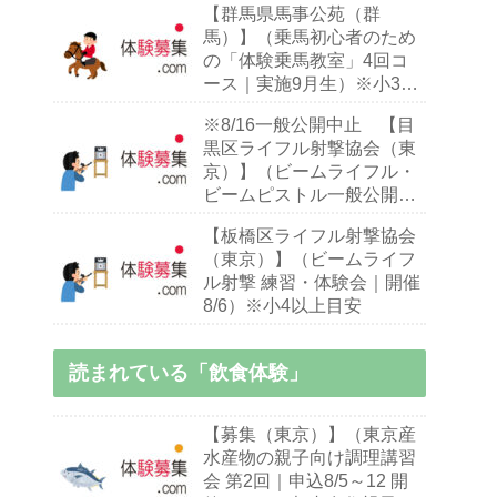
【群馬県馬事公苑（群
馬）】（乗馬初心者のため
の「体験乗馬教室」4回コ
ース｜実施9月生）※小3～
70歳乗馬初心者
※8/16一般公開中止 【目
黒区ライフル射撃協会（東
京）】（ビームライフル・
ビームピストル一般公開）
※日祝
【板橋区ライフル射撃協会
（東京）】（ビームライフ
ル射撃 練習・体験会｜開催
8/6）※小4以上目安
読まれている「飲食体験」
【募集（東京）】（東京産
水産物の親子向け調理講習
会 第2回｜申込8/5～12 開