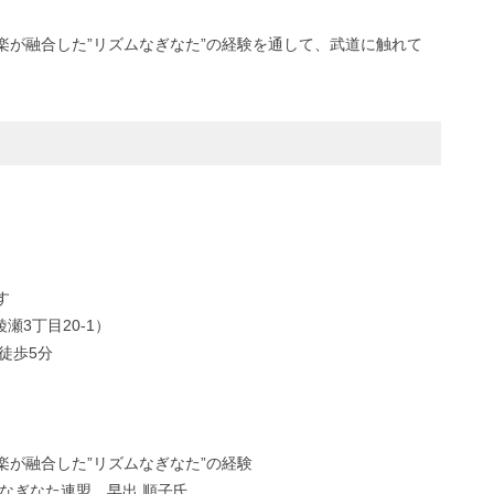
楽が融合した”リズムなぎなた”の経験を通して、武道に触れて
す
3丁目20-1）
徒歩5分
が融合した”リズムなぎなた”の経験
なぎなた連盟 早出 順子氏