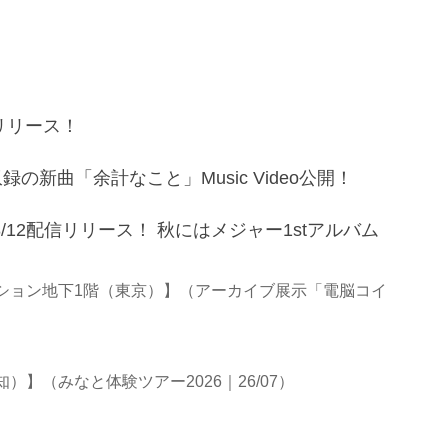
信リリース！
新曲「余計なこと」Music Video公開！
!!」8/12配信リリース！ 秋にはメジャー1stアルバム
ション地下1階（東京）】（アーカイブ展示「電脳コイ
】（みなと体験ツアー2026｜26/07）