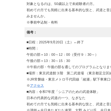
対象となるのは、50歳以上で未経験者の方。
初めての方でも気軽に出来る基本的な技と、武道と音
みませんか。
※事前申込制・有料
備考：
■日程：2025年9月20日（土）←終了
■時間：
午前の部＝10：00～12：00（受付９：30～）
午後の部＝13：30～15：30
※午前の部・午後の部を通してのプログラムとなりま
■場所：東京武道館３階 第二武道場 （東京都足立区綾瀬
※JR常磐線・東京メトロ千代田線「綾瀬」駅下車東口
※
アクセス
■内容：令和7年度「シニアのための武道体験」
日本の代表的な武道の一つ、なぎなた
初めての方でも気軽に出来る基本的な技と、武道と音楽
※講師＝全日本なぎなた連盟 大野 みどり氏、全日本