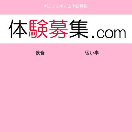
#知って得する体験募集
飲食
習い事