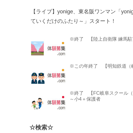
【ライブ】yonige、東名阪ワンマン「yonige
ていくだけのふたり～」スタート！
※終了 【陸上自衛隊 練馬駐
※この年終了 【明知鉄道（岐
※終了 【FC岐阜スクール（
～小4＋保護者
☆検索☆