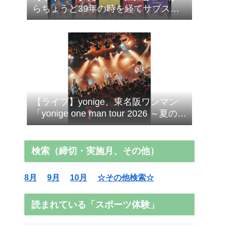
らちょうど39年の時を経てサブスク
＆DL配信解禁！
【ライブ】yonige、東名阪ワンマン
「yonige one man tour 2026 ～夏の魔
法にかかって壊れていくだけのふた
り～」スタート！
検索（締切・実施月、その他）
8月
9月
10月
☆その他検索☆
読まれている「スポーツ体験」