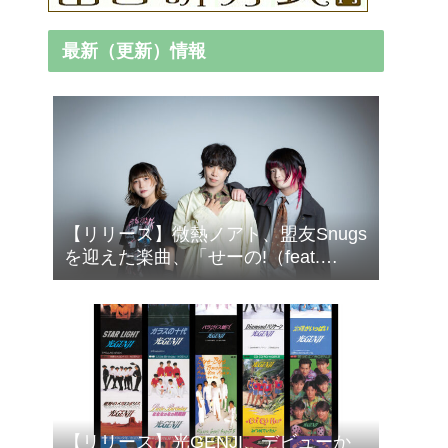
最新（更新）情報
【リリース】微熱ノアト、盟友Snugs
を迎えた楽曲、「せーの!（feat.
Snugs）」配信リリース！
【リリース】光GENJI、デビューか