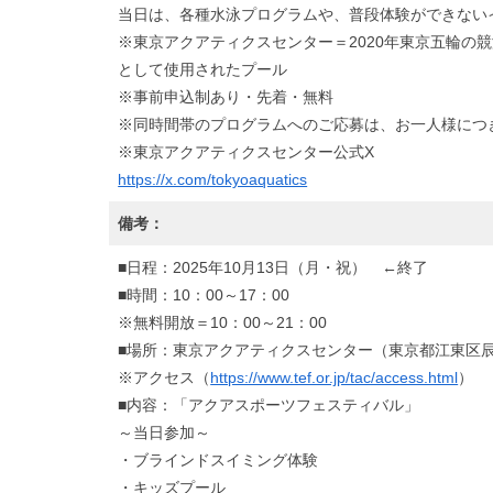
当日は、各種水泳プログラムや、普段体験ができない
※東京アクアティクスセンター＝2020年東京五輪の
として使用されたプール
※事前申込制あり・先着・無料
※同時間帯のプログラムへのご応募は、お一人様につ
※東京アクアティクスセンター公式X
https://x.com/tokyoaquatics
備考：
■日程：2025年10月13日（月・祝） ←終了
■時間：10：00～17：00
※無料開放＝10：00～21：00
■場所：東京アクアティクスセンター（東京都江東区辰巳
※アクセス（
https://www.tef.or.jp/tac/access.html
）
■内容：「アクアスポーツフェスティバル」
～当日参加～
・ブラインドスイミング体験
・キッズプール