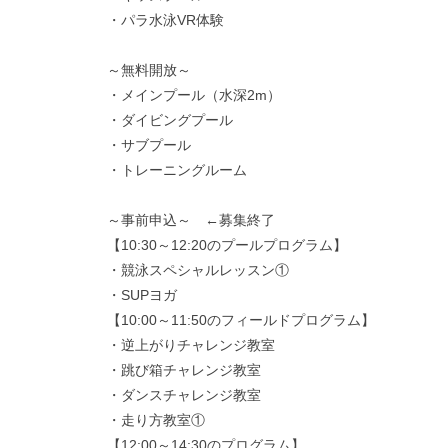
・パラ水泳VR体験
～無料開放～
・メインプール（水深2m）
・ダイビングプール
・サブプール
・トレーニングルーム
～事前申込～ ←募集終了
【10:30～12:20のプールプログラム】
・競泳スペシャルレッスン①
・SUPヨガ
【10:00～11:50のフィールドプログラム】
・逆上がりチャレンジ教室
・跳び箱チャレンジ教室
・ダンスチャレンジ教室
・走り方教室①
【12:00～14:30のプログラム】