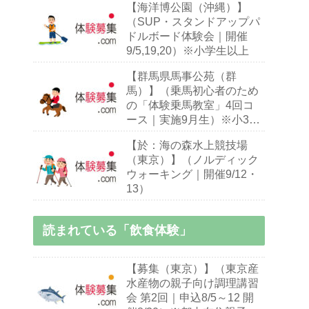
【海洋博公園（沖縄）】
（SUP・スタンドアップパ
ドルボード体験会｜開催
9/5,19,20）※小学生以上
【群馬県馬事公苑（群
馬）】（乗馬初心者のため
の「体験乗馬教室」4回コ
ース｜実施9月生）※小3～
70歳乗馬初心者
【於：海の森水上競技場
（東京）】（ノルディック
ウォーキング｜開催9/12・
13）
読まれている「飲食体験」
【募集（東京）】（東京産
水産物の親子向け調理講習
会 第2回｜申込8/5～12 開