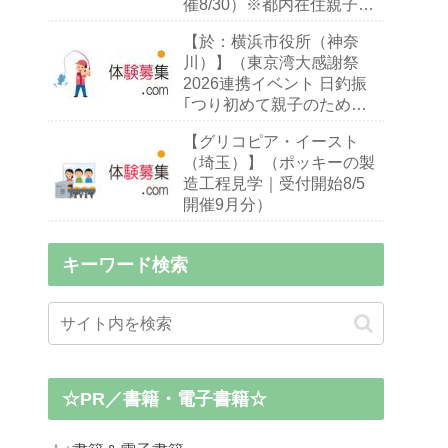
催8/30）※都内在住親子
（※お子様10～18歳）
【於：横浜市役所（神奈
川）】（東京湾大感謝祭
2026連携イベント 日釣振
｢つり初めて親子のための
ハゼ釣り入門教室｣｜締切
【グリコピア・イースト
9/13 開催9/26・27）※釣り
（埼玉）】（ポッキーの製
初心者,小中学生親子
造工程見学｜受付開始8/5
開催9月分）
キーワード検索
☆PR／書籍・電子書籍☆