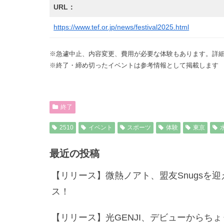
URL：
https://www.tef.or.jp/news/festival2025.html
※急遽中止、内容変更、費用が必要な体験もあります。詳細
※終了・締め切ったイベントは参考情報として掲載します
終了
2510
イベント
スポーツ
体験
東京
最近の投稿
【リリース】微熱ノアト、盟友Snugsを迎えた
ス！
【リリース】光GENJI、デビューからち