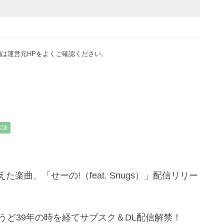
は運営元HPをよくご確認ください。
水泳
楽曲、「せーの!（feat. Snugs）」配信リリー
ょうど39年の時を経てサブスク＆DL配信解禁！