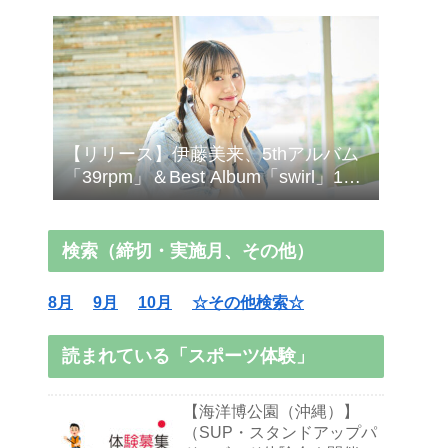
【リリース】伊藤美来、5thアルバム
「39rpm」＆Best Album「swirl」10/7
発売！
検索（締切・実施月、その他）
8月
9月
10月
☆その他検索☆
読まれている「スポーツ体験」
【海洋博公園（沖縄）】
（SUP・スタンドアップパ