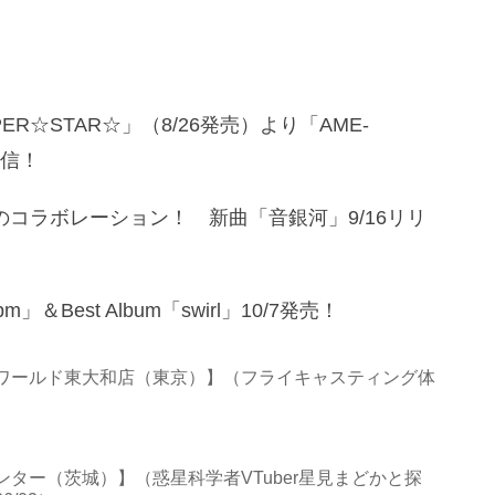
R☆STAR☆」（8/26発売）より「AME-
配信！
のコラボレーション！ 新曲「音銀河」9/16リリ
Best Album「swirl」10/7発売！
ワールド東大和店（東京）】（フライキャスティング体
ター（茨城）】（惑星科学者VTuber星見まどかと探