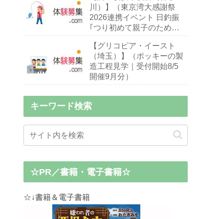
川）】（東京湾大感謝祭
2026連携イベント 日釣振
｢つり初めて親子のための
ハゼ釣り入門教室｣｜締切
【グリコピア・イースト
9/13 開催9/26・27）※釣り
（埼玉）】（ポッキーの製
初心者,小中学生親子
造工程見学｜受付開始8/5
開催9月分）
キーワード検索
☆PR／書籍・電子書籍☆
☆↓書籍＆電子書籍