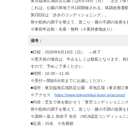
東京臨海広域防災公園では6月14日（日） 、芝生で
これは。公園の草地で月1回開催される、体調改善運
第2回目は「歩きのコンディショニング」。
骨や筋肉の調子を整えて、首こり・膝の不調の改善を
※事前申込制・先着・無料（※要持参物あり）
備考：
■日程：2026年6月14日（日） ←終了
※悪天候の場合は、中止もしくは順延となります。前
すので、予めご了承ください
■時間：10:30～11:45
※受付＝開始5分前までにお越しください
■場所：東京臨海広域防災公園 草地広場（東京都江東
※アクセス
https://www.tokyorinkai-koen.jp/access/
■内容：芝生で体を動かそう「青空コンディショニン
骨や筋肉の調子を整えて、首こり・膝の不調の改善を
※講師＝坂上 加奈子 先生 （NCA認定コンディショ
■定員：15名 ※先着順