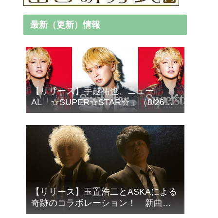
最新（更新）情報
【リリース】手越祐也、ニュー
AL「☆SUPER☆STAR☆」（8/26発
売）より「AME-KAZE」＆「エデ
ン」2曲先行サプライズ配信！
【リリース】玉置浩二とASKAによる
奇跡のコラボレーション！ 新曲
「音銀河」9/16リリース