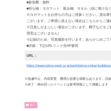
■参加費：無料
■持ち物：ヨガマット、飲み物、タオル（頭に巻ける
※ヨガマットをお持ちの方はご持参ください。貸出希
ございます。ご希望に添えない場合はこちらからご連
※日差しがまぶしい場合がございます。帽子などをご
用意はございません）
※記録のため、写真撮影を行います。あらかじめご了
■詳細：下記URLリンク先HP参照
URL：
https://www.tokyo-park.or.jp/park/tokyo-rinkai-koikib
※急遽中止、内容変更、費用が必要な体験もあります。詳細
※終了・締め切ったイベントは参考情報として掲載します
終了