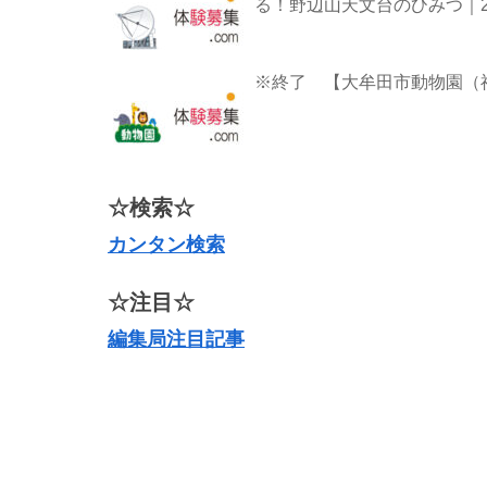
る！野辺山天文台のひみつ｜26
※終了 【大牟田市動物園（福
☆検索☆
カンタン検索
☆注目☆
編集局注目記事