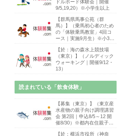
ドルボード体験会｜開催
9/5,19,20）※小学生以上
【群馬県馬事公苑（群
馬）】（乗馬初心者のため
の「体験乗馬教室」4回コ
ース｜実施9月生）※小3～
70歳乗馬初心者
【於：海の森水上競技場
（東京）】（ノルディック
ウォーキング｜開催9/12・
13）
読まれている「飲食体験」
【募集（東京）】（東京産
水産物の親子向け調理講習
会 第2回｜申込8/5～12 開
催8/30）※都内在住親子
（※お子様10～18歳）
【於：横浜市役所（神奈