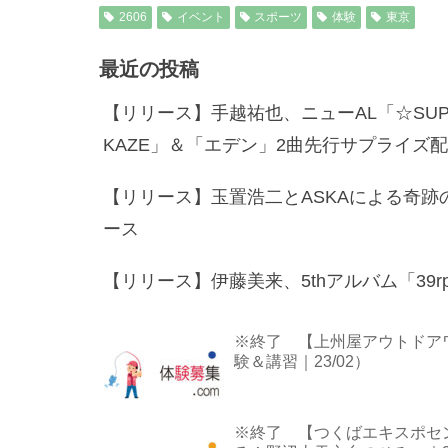
2606
イベント
スポーツ
体験
東京
最近の投稿
【リリース】手越祐也、ニューAL「☆SUPE
KAZE」＆「エデン」2曲先行サプライズ
【リリース】玉置浩二とASKAによる奇跡
ース
【リリース】伊藤美来、5thアルバム「39rpm」＆
※終了 【上州屋アウトドア
験＆講習｜23/02）
※終了 【つくばエキスポセン