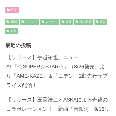
終了
2606
イベント
スポーツ
体験
地域限定
東京
観覧
最近の投稿
【リリース】手越祐也、ニュー
AL「☆SUPER☆STAR☆」（8/26発売）よ
り「AME-KAZE」＆「エデン」2曲先行サプ
ライズ配信！
【リリース】玉置浩二とASKAによる奇跡の
コラボレーション！ 新曲「音銀河」9/16リ