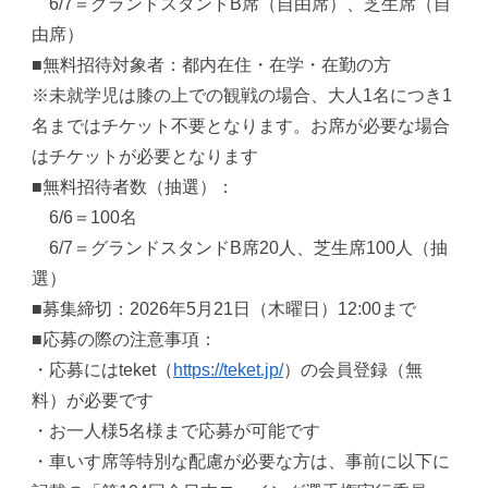
6/7＝グランドスタンドB席（自由席）、芝生席（自
由席）
■無料招待対象者：都内在住・在学・在勤の方
※未就学児は膝の上での観戦の場合、大人1名につき1
名まではチケット不要となります。お席が必要な場合
はチケットが必要となります
■無料招待者数（抽選）：
6/6＝100名
6/7＝グランドスタンドB席20人、芝生席100人（抽
選）
■募集締切：2026年5月21日（木曜日）12:00まで
■応募の際の注意事項：
・応募にはteket（
https://teket.jp/
）の会員登録（無
料）が必要です
・お一人様5名様まで応募が可能です
・車いす席等特別な配慮が必要な方は、事前に以下に