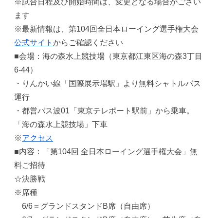
※試合日程及び開始時間は、変更となる場合がござい
ます
※最新情報は、第104回全日本ローイング選手権大会
公式サイト
からご確認ください
■会場：海の森水上競技場（東京都江東区海の森3丁目
6-44）
・りんかい線「国際展示場駅」より無料シャトルバス
運行
・都営バス波01「東京テレポート駅前」から乗車。
「海の森水上競技場」下車
※
アクセス
■内容：「第104回 全日本ローイング選手権大会」無
料ご招待
☆決勝戦
※席種
6/6＝グランドスタンドB席（自由席）