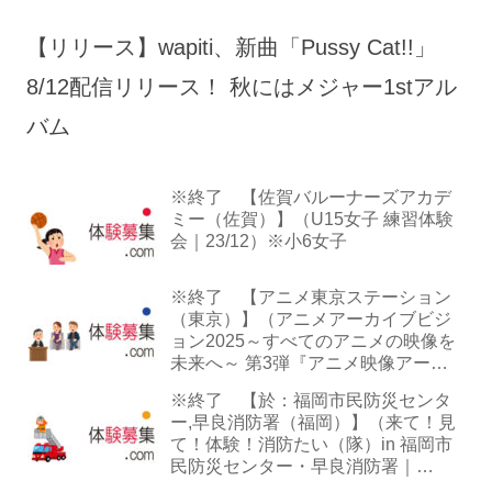
【リリース】wapiti、新曲「Pussy Cat!!」
8/12配信リリース！ 秋にはメジャー1stアル
バム
※終了 【佐賀バルーナーズアカデ
ミー（佐賀）】（U15女子 練習体験
会｜23/12）※小6女子
※終了 【アニメ東京ステーション
（東京）】（アニメアーカイブビジ
ョン2025～すべてのアニメの映像を
未来へ～ 第3弾『アニメ映像アーカ
イブ』ー映像・音声・字幕ー｜
※終了 【於：福岡市民防災センタ
25/12）
ー,早良消防署（福岡）】（来て！見
て！体験！消防たい（隊）in 福岡市
民防災センター・早良消防署｜
26/03）