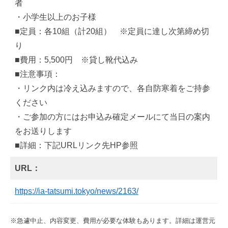
者
・小学生以上のお子様
■定員：各10組（計20組） ※定員に達し次第締め切
り
■費用：5,500円 ※貸し靴代込み
■注意事項：
・リンク内は冷え込みますので、各自防寒着をご持参
ください
・ご参加の方にはお申込み確定メールにて当日の案内
をお送りします
■詳細：下記URLリンク先HP参照
URL：
https://ia-tatsumi.tokyo/news/2163/
※急遽中止、内容変更、費用が必要な体験もあります。詳細は運営元