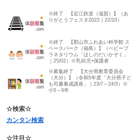
※終了 【近江鉄道（滋賀）】（あ
りがとうフェスタ2022｜22/10）
※終了 【郡山市ふれあい科学館 ス
ペースパーク（福島）】（ベビープ
ラネタリウム「ほしのだいかぞく」
｜25/02）※乳幼児+保護者
※募集終了 【大分県教育委員会
（大分）】（令和5年度「大分県子ど
も司書養成講座」｜23/7～24/3）※
小5～6年
☆検索☆
カンタン検索
☆注目☆