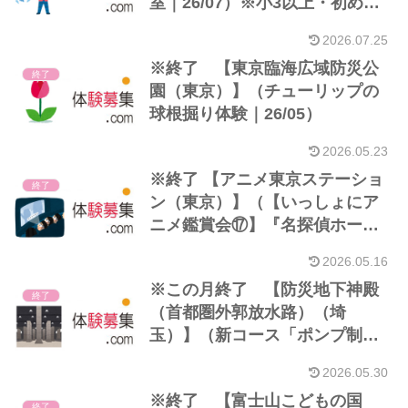
室｜26/07）※小3以上・初めて
の方優先
2026.07.25
※終了 【東京臨海広域防災公
終了
園（東京）】（チューリップの
球根掘り体験｜26/05）
2026.05.23
※終了 【アニメ東京ステーショ
終了
ン（東京）】（【いっしょにア
ニメ鑑賞会⑰】『名探偵ホーム
ズ』第5話「青い紅玉」｜
2026.05.16
26/05）
※この月終了 【防災地下神殿
終了
（首都圏外郭放水路）（埼
玉）】（新コース「ポンプ制覇
コース」｜26/05）
2026.05.30
※終了 【富士山こどもの国
終了