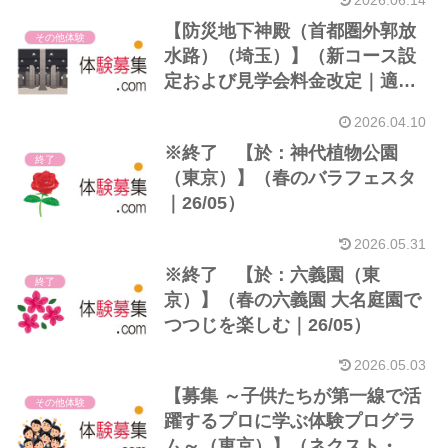
2026.06.14
【防災地下神殿（首都圏外郭放
その他体験
水路）（埼玉）】（新コース設
定および見学会料金改定｜適用
5/15分より）
2026.04.10
※終了 【於：神代植物公園
終了
（東京）】（春のバラフェスタ
｜26/05）
2026.05.31
※終了 【於：六義園（東
終了
京）】（春の六義園 大名庭園で
つつじを楽しむ｜26/05）
2026.05.03
【募集 ～子供たちが第一線で活
その他体験
躍するプロに学ぶ体験プログラ
ム～（東京）】（ネクスト・ク