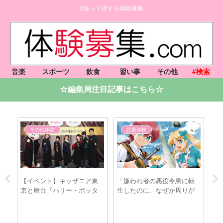
#知って得する体験募集
音楽
スポーツ
飲食
習い事
その他
#検索
☆編集局注目記事はこちら☆
その他体験
読書体験
家
【イベント】キッザニア東
「嫌われ者の悪役令息に転
【
わ
京と舞台『ハリー・ポッタ
生したのに、なぜか周りが
Th
た
ーと呪いの子』がコラボレ
放っておいてくれない (3) 」
ラ
て
ーション！ 6/1～8/31アニバ
（おだぎみを/漫画）5/20発
手,
ーサリー企画実施
売！
元