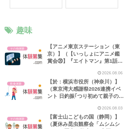
趣味
【アニメ東京ステーション（東
その他体験
京）】（【いっしょにアニメ鑑
賞会⑳】『エイトマン』第1話
「エイトマン登場」｜開催
2026.08.06
8/16）
【於：横浜市役所（神奈川）】
飲食体験
（東京湾大感謝祭2026連携イベ
ント 日釣振｢つり初めて親子のた
めのハゼ釣り入門教室｣｜締切
2026.08.03
9/13 開催9/26・27）※釣り初心
【富士山こどもの国（静岡）】
者,小中学生親子
その他体験
（夏休み昆虫観察会「ムシムシ