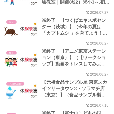
験教室｜開催8/22）※小3～,初参
加者優先
2026.07.27
※終了 【つくばエキスポセン
終了
ター（茨城）】（今年の夏は
「カブトムシ 」を育てよう！！
｜26/06）※最後まで責任をもっ
2026.06.27
て大切に育ててくれる方
※終了 【アニメ東京ステーシ
終了
ョン（東京）】（【ワークショ
ップ】動画をトレスしてみよ
う!! ～変身する絵～｜26/06）
2026.06.27
【元祖食品サンプル屋 東京スカ
その他体験
イツリータウン®・ソラマチ店
（東京）】（食品サンプル製作
体験「アニマルアイスかき氷」
2026.07.18
｜開催6/19～9/27）※4歳以上
※終了 【富士山こどもの国