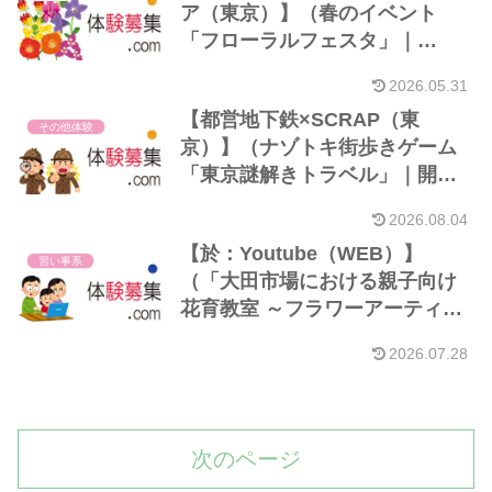
ア（東京）】（春のイベント
「フローラルフェスタ」｜
26/05）
2026.05.31
【都営地下鉄×SCRAP（東
その他体験
京）】（ナゾトキ街歩きゲーム
「東京謎解きトラベル」｜開催
4/16～9/30）
2026.08.04
【於：Youtube（WEB）】
習い事系
（「大田市場における親子向け
花育教室 ～フラワーアーティス
ト ニコライ・バーグマン氏に
2026.07.28
よるフラワーアレンジメント教
室～」ダイジェスト動画公開｜
公開3/30）
次のページ