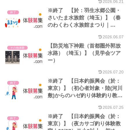
2026.06.21
※終了 【於：羽生水郷公園・
終了
さいたま水族館（埼玉）】（春
のわくわく水族館まつり｜
26/06）
2026.06.07
【防災地下神殿（首都圏外郭放
その他体験
水路）（埼玉）】（見学会ツア
ー）
2026.07.20
※終了 【日本釣振興会（於：
終了
東京）】（初心者対象・陸(河川
敷)からのハゼ釣り体験釣り教室
｜26/07）※初心者・小学生以上
2026.07.25
※終了 【日本釣振興会（於：
終了
東京）】（夜カサゴ釣り体験教