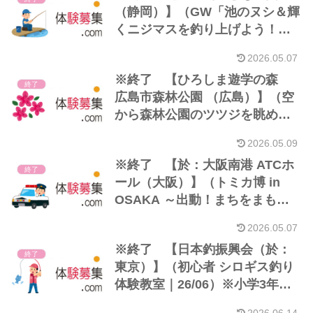
（静岡）】（GW「池のヌシ＆輝
くニジマスを釣り上げよう！」
｜26/05）
2026.05.07
※終了 【ひろしま遊学の森
終了
広島市森林公園 （広島）】（空
から森林公園のツツジを眺めて
みよう｜26/05）※小学生以下
2026.05.09
※終了 【於：大阪南港 ATCホ
終了
ール（大阪）】（トミカ博 in
OSAKA ～出動！まちをまもる
パトロールカー～｜26/05）
2026.05.07
※終了 【日本釣振興会（於：
終了
東京）】（初心者 シロギス釣り
体験教室｜26/06）※小学3年生
～