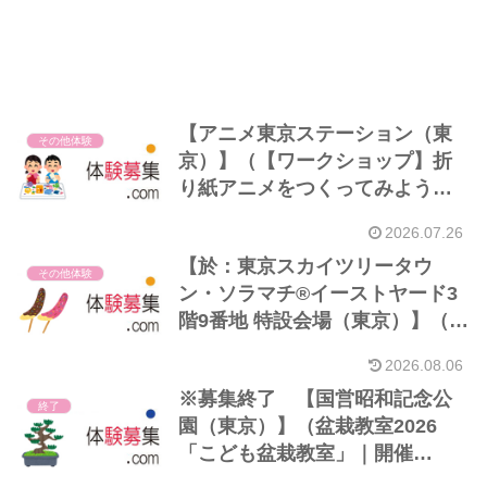
【アニメ東京ステーション（東
その他体験
京）】（【ワークショップ】折
り紙アニメをつくってみよう！
｜開催8/8）
2026.07.26
【於：東京スカイツリータウ
その他体験
ン・ソラマチ®イーストヤード3
階9番地 特設会場（東京）】（食
品サンプルづくりワークショッ
2026.08.06
プ「チョコバナナ」｜開催8/7・
※募集終了 【国営昭和記念公
8・9）※4歳以上
終了
園（東京）】（盆栽教室2026
「こども盆栽教室」｜開催
8/22）※小学生