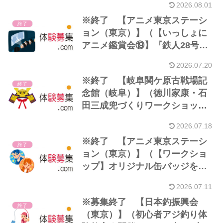
2026.08.01
※終了 【アニメ東京ステーシ
終了
ョン（東京）】（【いっしょに
アニメ鑑賞会⑲】『鉄人28号』
第1話「生いたちの記」｜
2026.07.20
26/07）
※終了 【岐阜関ケ原古戦場記
終了
念館（岐阜）】（徳川家康・石
田三成兜づくりワークショップ
｜26/07）
2026.07.18
※終了 【アニメ東京ステーシ
終了
ョン（東京）】（【ワークショ
ップ】オリジナル缶バッジをつ
くろう！｜26/07）
2026.07.11
※募集終了 【日本釣振興会
終了
（東京）】（初心者アジ釣り体