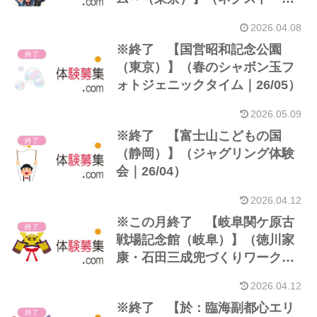
リエイション・プログラム第1弾
2026.04.08
｜開催5～7月,7～10月）※年
※終了 【国営昭和記念公園
齢・地域制限あり
終了
（東京）】（春のシャボン玉フ
ォトジェニックタイム｜26/05）
2026.05.09
※終了 【富士山こどもの国
終了
（静岡）】（ジャグリング体験
会｜26/04）
2026.04.12
※この月終了 【岐阜関ケ原古
終了
戦場記念館（岐阜）】（徳川家
康・石田三成兜づくりワークシ
ョップ｜26/04）
2026.04.12
※終了 【於：臨海副都心エリ
終了