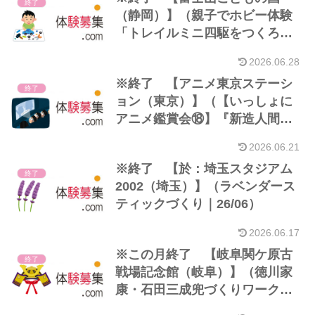
終了
（静岡）】（親子でホビー体験
「トレイルミニ四駆をつくろ
う」｜26/06）※小1～6＋保護者
2026.06.28
※終了 【アニメ東京ステーシ
終了
ョン（東京）】（【いっしょに
アニメ鑑賞会⑱】『新造人間キ
ャシャーン』第1話「不死身の挑
2026.06.21
戦者」｜26/06）
※終了 【於：埼玉スタジアム
終了
2002（埼玉）】（ラベンダース
ティックづくり｜26/06）
2026.06.17
※この月終了 【岐阜関ケ原古
終了
戦場記念館（岐阜）】（徳川家
康・石田三成兜づくりワークシ
ョップ｜26/06）