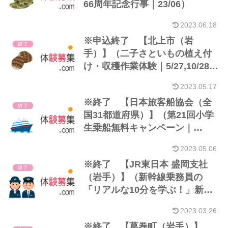
66周年記念行事｜23/06）
2023.06.18
※申込終了 【北上市（岩
終了
手）】（二子さといもの植え付
け・収穫作業体験｜5/27,10/28）
※市内小学生親子
2023.05.17
※終了 【日本旅客船協会（全
終了
国31都道府県）】（第21回小学
生乗船無料キャンペーン｜
23/05）
2023.05.06
※終了 【JR東日本 盛岡支社
終了
（岩手）】（新幹線乗務員の
「リアルな10分を学ぶ！」新幹
線運転士・車掌のお仕事体験in
2023.03.26
盛岡｜23/03）※小学生＋保護者
※終了 【葛巻町（岩手）】