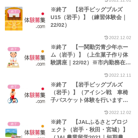
2022.12.01
※終了 【岩手ビッグブルズ
終了
U15（岩手）】（練習体験会｜
22/02）
2022.12.02
※終了 【一関勤労青少年ホー
終了
ム（岩手）】（上生菓子作り体
験講座｜22/02）※市内勤務在住
36歳以下
2022.12.11
※終了 【岩手ビッグブルズ
終了
（岩手）】（アイシン戦 車椅
子バスケット体験を行います！
｜22/01）
2022.12.02
※終了 【JALふるさとプロジ
終了
ェクト（岩手・秋田・宮城）】
（JAL農業留学2021｜短期農業