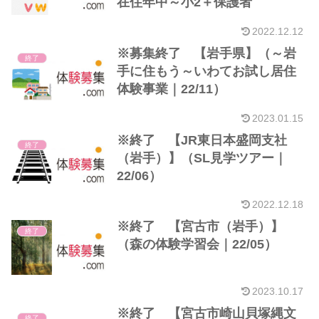
在住年中～小2＋保護者
2022.12.12
※募集終了 【岩手県】（～岩
終了
手に住もう～いわてお試し居住
体験事業｜22/11）
2023.01.15
※終了 【JR東日本盛岡支社
終了
（岩手）】（SL見学ツアー｜
22/06）
2022.12.18
※終了 【宮古市（岩手）】
終了
（森の体験学習会｜22/05）
2023.10.17
※終了 【宮古市崎山貝塚縄文
終了