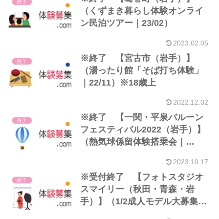
終了
（くずまき暮らし体験オンライ
ン民泊ツアー｜23/02）
2023.02.05
※終了 【宮古市（岩手）】
終了
（湯ったり館「そば打ち体験」
｜22/11）※18歳上
2022.12.02
※終了 【一関・平泉バルーン
終了
フェスティバル2022（岩手）】
（熱気球係留体験搭乗会｜
22/10）
2023.10.17
※受付終了 【フォトスタジオ
終了
スマイリー（秋田・青森・岩
手）】（1/2成人モデル大募集｜
22/08）※小4・5のお子様