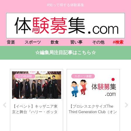
#知って得する体験募集
音楽
スポーツ
飲食
習い事
その他
#検索
☆編集局注目記事はこちら☆
その他体験
スポーツ体験
せ
【イベント】キッザニア東
【プロレスエクサイズThe
☆
」
京と舞台『ハリー・ポッタ
Third Generation Club（オン
ス
ーと呪いの子』がコラボレ
ライン）】（8/11小島 聡 選
ーション！ 6/1～8/31アニバ
手,8/18邪道 選手,8/25井上亘
ーサリー企画実施
元選手）