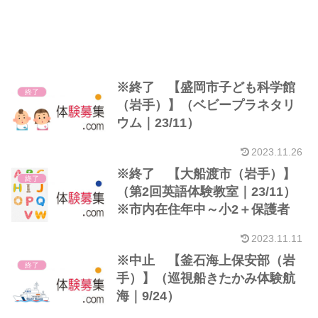
※終了 【盛岡市子ども科学館
終了
（岩手）】（ベビープラネタリ
ウム｜23/11）
2023.11.26
※終了 【大船渡市（岩手）】
終了
（第2回英語体験教室｜23/11）
※市内在住年中～小2＋保護者
2023.11.11
※中止 【釜石海上保安部（岩
終了
手）】（巡視船きたかみ体験航
海｜9/24）