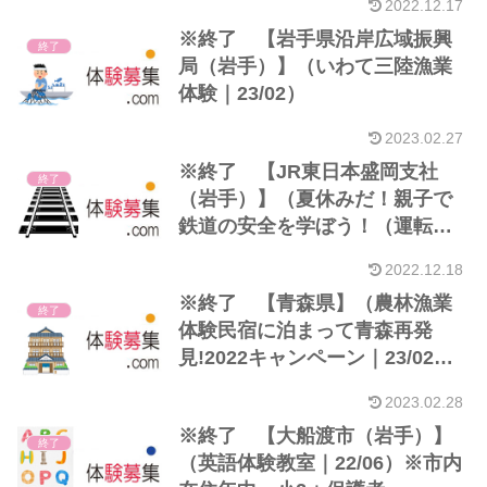
2022.12.17
※終了 【岩手県沿岸広域振興
終了
局（岩手）】（いわて三陸漁業
体験｜23/02）
2023.02.27
※終了 【JR東日本盛岡支社
終了
（岩手）】（夏休みだ！親子で
鉄道の安全を学ぼう！（運転
士・車掌のお仕事体験＆SL見
2022.12.18
学）｜22/08）※小学生＋保護者
※終了 【青森県】（農林漁業
終了
体験民宿に泊まって青森再発
見!2022キャンペーン｜23/02）
※東北・北海道居住者
2023.02.28
※終了 【大船渡市（岩手）】
終了
（英語体験教室｜22/06）※市内