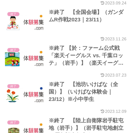
2023.09.24
※終了 【全国会場】（ガンダ
終了
ムR作戦2023｜23/11）
2023.11.26
※終了 【於：ファーム公式戦
終了
「楽天イーグルス vs. 千葉ロッ
テ」（岩手）】（楽天イーグル
スのお仕事体験｜23/07）※観戦
2023.07.23
チケットお持ちの小中学生
※終了 【池坊いけばな（全
終了
国）】（いけばな体験会｜
23/12）※小中学生
2023.12.09
※終了 【陸上自衛隊岩手駐屯
終了
地（岩手）】（岩手駐屯地創立