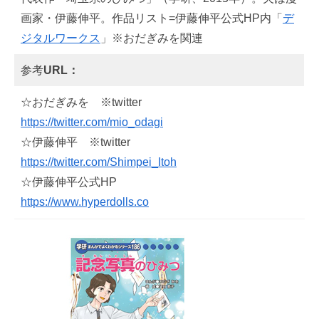
画家・伊藤伸平。作品リスト=伊藤伸平公式HP内「
デ
ジタルワークス
」※おだぎみを関連
参考
URL：
☆おだぎみを ※twitter
https://twitter.com/mio_odagi
☆伊藤伸平 ※twitter
https://twitter.com/Shimpei_Itoh
☆伊藤伸平公式HP
https://www.hyperdolls.co