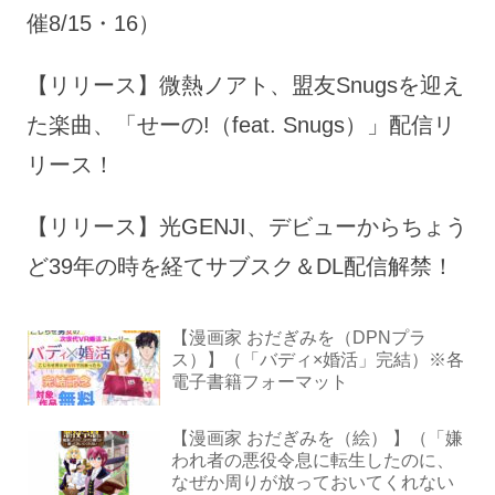
催8/15・16）
【リリース】微熱ノアト、盟友Snugsを迎え
た楽曲、「せーの!（feat. Snugs）」配信リ
リース！
【リリース】光GENJI、デビューからちょう
ど39年の時を経てサブスク＆DL配信解禁！
【漫画家 おだぎみを（DPNプラ
ス）】（「バディ×婚活」完結）※各
電子書籍フォーマット
【漫画家 おだぎみを（絵） 】（「嫌
われ者の悪役令息に転生したのに、
なぜか周りが放っておいてくれない