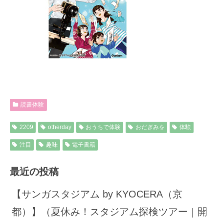
読書体験
2209
otherday
おうちで体験
おだぎみを
体験
注目
趣味
電子書籍
最近の投稿
【サンガスタジアム by KYOCERA（京
都）】（夏休み！スタジアム探検ツアー｜開