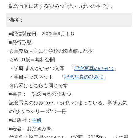
記念写真に関する”ひみつ”がいっぱいの本です。
備考：
■配信開始日：2022年9月より
■発行形態：
☆書籍版＝主に小学校の図書館に配本
☆WEB版＝無料公開
・学研 まんがひみつ文庫 「
記念写真のひみつ
」
・学研キッズネット 「
記念写真のひみつ
」
※内容はどちらも同じです
■書名：「記念写真のひみつ」
記念写真のひみつがいっぱいつまっている、学研人気
の”ひみつシリーズ”の一冊
■出版社：
学研
■著者：おだぎみを：
代表作「埼玉県のひみつ」（学研、2015年）。夫は漫