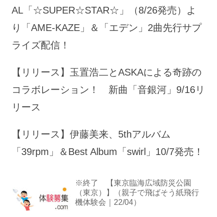
AL「☆SUPER☆STAR☆」（8/26発売）よ
り「AME-KAZE」＆「エデン」2曲先行サプ
ライズ配信！
【リリース】玉置浩二とASKAによる奇跡の
コラボレーション！ 新曲「音銀河」9/16リ
リース
【リリース】伊藤美来、5thアルバム
「39rpm」＆Best Album「swirl」10/7発売！
※終了 【東京臨海広域防災公園
（東京）】（親子で飛ばそう紙飛行
機体験会｜22/04）