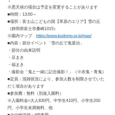
※悪天候の場合は予定を変更することがあります
■時間：13:00～
■場所：富士山こどもの国【草原のエリア】雪の丘
（静岡県富士市桑崎1015）
※園内マップ
https://www.kodomo.or.jp/map/
■内容：節分イベント「雪の丘で鬼退治」
・節分の由来説明
・豆まき
・福まき
・撮影会「鬼と一緒に記念撮影！」（※赤鬼・青鬼）
■定員：混雑状況により、参加人数を制限させていた
だく場合があります
■参加費：無料（別途入園料）
※入園料金=大人830円、中学生410円、小学生200
円、小学生未満無料、他
■その他詳細：HP参照