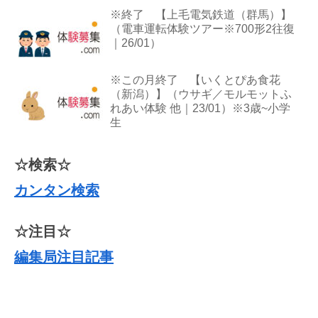
※終了 【上毛電気鉄道（群馬）】
（電車運転体験ツアー※700形2往復
｜26/01）
※この月終了 【いくとぴあ食花
（新潟）】（ウサギ／モルモットふ
れあい体験 他｜23/01）※3歳~小学
生
☆検索☆
カンタン検索
☆注目☆
編集局注目記事