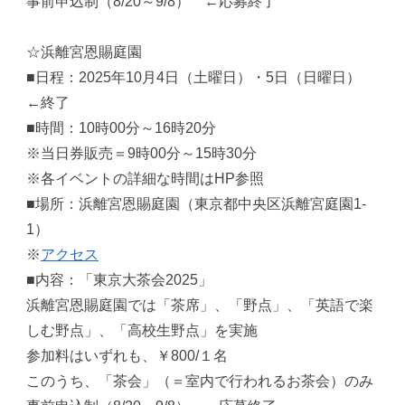
事前申込制（8/20～9/8） ←応募終了
☆浜離宮恩賜庭園
■日程：2025年10月4日（土曜日）・5日（日曜日）
←終了
■時間：10時00分～16時20分
※当日券販売＝9時00分～15時30分
※各イベントの詳細な時間はHP参照
■場所：浜離宮恩賜庭園（東京都中央区浜離宮庭園1-
1）
※
アクセス
■内容：「東京大茶会2025」
浜離宮恩賜庭園では「茶席」、「野点」、「英語で楽
しむ野点」、「高校生野点」を実施
参加料はいずれも、￥800/１名
このうち、「茶会」（＝室内で行われるお茶会）のみ