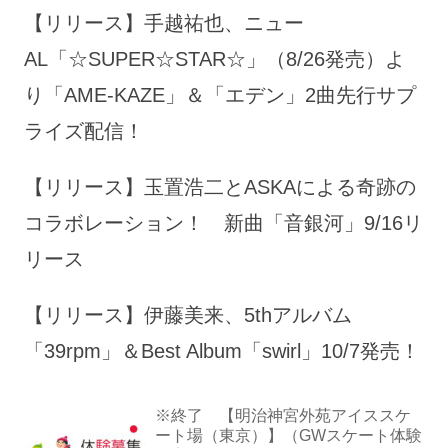
【リリース】手越祐也、ニュー
AL「☆SUPER☆STAR☆」（8/26発売）よ
り「AME-KAZE」＆「エデン」2曲先行サプ
ライズ配信！
【リリース】玉置浩二とASKAによる奇跡の
コラボレーション！ 新曲「音銀河」9/16リ
リース
【リリース】伊藤美来、5thアルバム
「39rpm」＆Best Album「swirl」10/7発売！
※終了 【明治神宮外苑アイススケ
ート場（東京）】（GWスケート体験