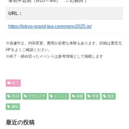
事前申込制（8/20～9/8） ←応募終了
URL：
https://tokyo-grand-tea-ceremony2025.jp/
※急遽中止、内容変更、費用が必要な体験もあります。詳細は運営元
HPをよくご確認ください。
※終了・締め切ったイベントは参考情報として掲載します
終了
2510
アウトドア
イベント
体験
学習
東京
趣味
最近の投稿