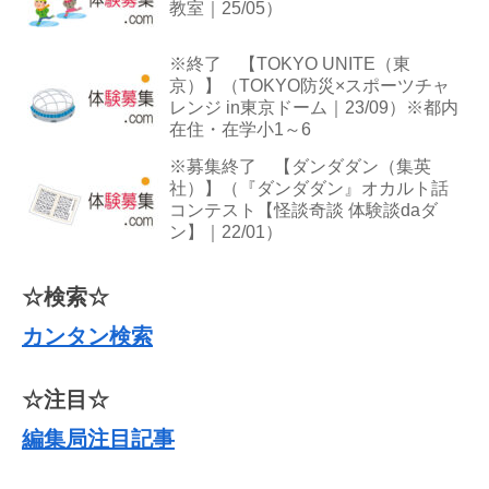
教室｜25/05）
※終了 【TOKYO UNITE（東
京）】（TOKYO防災×スポーツチャ
レンジ in東京ドーム｜23/09）※都内
在住・在学小1～6
※募集終了 【ダンダダン（集英
社）】（『ダンダダン』オカルト話
コンテスト【怪談奇談 体験談daダ
ン】｜22/01）
☆検索☆
カンタン検索
☆注目☆
編集局注目記事