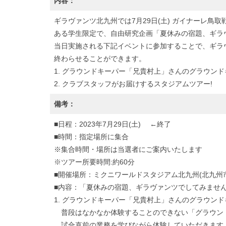
内容：
ギラヴァンツ北九州では7月29日(土) ガイナーレ
ある学生限定で、自由研究企画「夏休みの宿題、ギラ
当日実施される下記イベントに参加することで、ギラ
終わらせることができます。
1. グラウンドキーパー「兄貴村上」さんのグラウン
2. クラブスタッフがお届けするスタジアムツアー!
備考：
■日程：2023年7月29日(土) ←終了
■時間：指定場所に集合
※集合時間・場所は当選者にご案内いたします
※ツアー所要時間:約60分
■開催場所：ミクニワールドスタジアム北九州(北九州市
■内容：「夏休みの宿題、ギラヴァンツでしてみません
1. グラウンドキーパー「兄貴村上」さんのグラウン
普段はなかなか体験することのできない「グラウン
試合直前の業務を学びながら体験していただきます