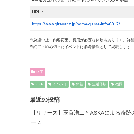
■申込方法その他：詳細＝下記URLリンク先HP参照
URL：
https://www.giravanz.jp/home-game-info/6017/
※急遽中止、内容変更、費用が必要な体験もあります。詳細
※終了・締め切ったイベントは参考情報として掲載します
終了
2307
イベント
体験
生活体験
福岡
最近の投稿
【リリース】玉置浩二とASKAによる奇跡
ース