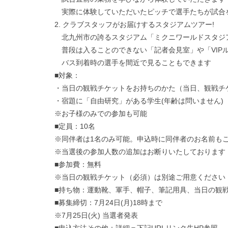
実際に体験していただいたピッチで選手たちが試合
2. クラブスタッフがお届けするスタジアムツアー!
北九州市の誇るスタジアム「ミクニワールドスタジ
普段は入ることのできない「記者会見室」や「VIP
バス到着時の選手を間近で見ることもできます
■対象：
・当日の観戦チケットをお持ちのかた（当日、観戦チ
・宿題に「自由研究」がある学生(年齢は問いません)
※お子様のみでの参加も可能
■定員：10名
※同伴者は1名のみ可能。申込時に同伴者のお名前も
※当選後の参加人数の追加はお断りいたしております
■参加費：無料
※当日の観戦チケット（必須）は別途ご用意ください
■持ち物：運動靴、軍手、帽子、筆記用具、当日の観
■募集締切：7月24日(月)18時まで
※7月25日(火) 当選者発表