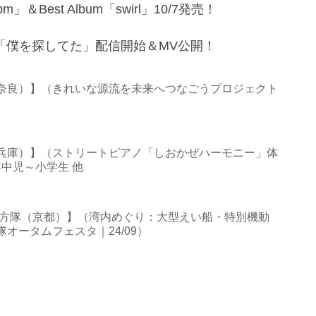
Best Album「swirl」10/7発売！
ード「僕を探してた」配信開始＆MV公開！
奈良）】（きれいな源流を未来へつなごうプロジェクト
兵庫）】（ストリートピアノ「しおかぜハーモニー」体
年中児～小学生 他
地方隊（京都）】（湾内めぐり：大型えい船・特別機動
オータムフェスタ｜24/09）