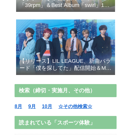
「39rpm」＆Best Album「swirl」10/7
発売！
【リリース】LIL LEAGUE、新曲バラ
ード「僕を探してた」配信開始＆MV
公開！
検索（締切・実施月、その他）
8月
9月
10月
☆その他検索☆
読まれている「スポーツ体験」