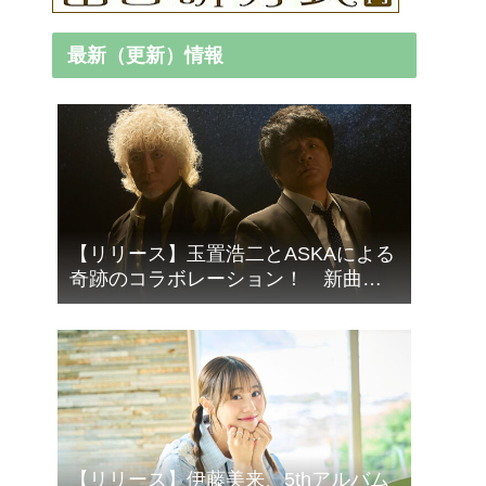
最新（更新）情報
【リリース】玉置浩二とASKAによる
奇跡のコラボレーション！ 新曲
「音銀河」9/16リリース
【リリース】伊藤美来、5thアルバム