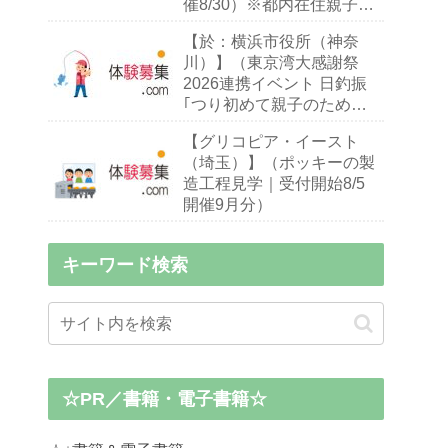
催8/30）※都内在住親子
（※お子様10～18歳）
【於：横浜市役所（神奈
川）】（東京湾大感謝祭
2026連携イベント 日釣振
｢つり初めて親子のための
ハゼ釣り入門教室｣｜締切
【グリコピア・イースト
9/13 開催9/26・27）※釣り
（埼玉）】（ポッキーの製
初心者,小中学生親子
造工程見学｜受付開始8/5
開催9月分）
キーワード検索
☆PR／書籍・電子書籍☆