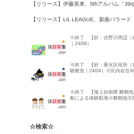
【リリース】伊藤美来、5thアルバム「39rpm」＆
【リリース】LIL LEAGUE、新曲バラ
※終了 【於：吉野川周辺（
｜24/08）
※終了 【於：垂水区役所（
験教室｜24/04）※区内在住
※終了 【海上自衛隊 舞鶴
船による体験航海※舞鶴地方隊
☆検索☆