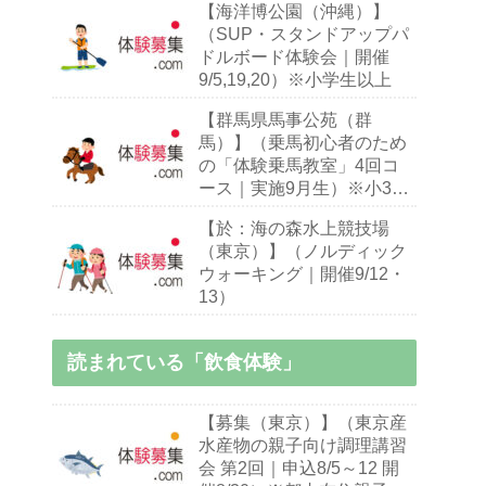
【海洋博公園（沖縄）】
（SUP・スタンドアップパ
ドルボード体験会｜開催
9/5,19,20）※小学生以上
【群馬県馬事公苑（群
馬）】（乗馬初心者のため
の「体験乗馬教室」4回コ
ース｜実施9月生）※小3～
70歳乗馬初心者
【於：海の森水上競技場
（東京）】（ノルディック
ウォーキング｜開催9/12・
13）
読まれている「飲食体験」
【募集（東京）】（東京産
水産物の親子向け調理講習
会 第2回｜申込8/5～12 開