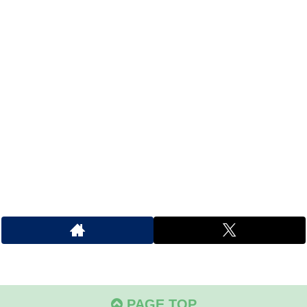
PAGE TOP