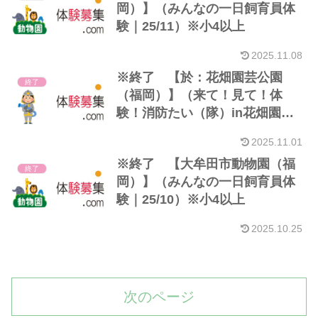
岡）】（みんなの一日飼育員体
験｜25/11）※小4以上
2025.11.08
※終了 【於：花畑園芸公園
終了
（福岡）】（来て！見て！体
験！消防たい（隊）in花畑園芸
公園｜25/11）
2025.11.01
※終了 【大牟田市動物園（福
終了
岡）】（みんなの一日飼育員体
験｜25/10）※小4以上
2025.10.25
次のページ