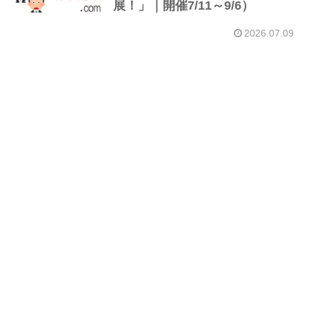
展！」｜開催7/11～9/6）
2026.07.09