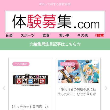
#知って得する体験募集
音楽
スポーツ
飲食
習い事
その他
#検索
☆編集局注目記事はこちら☆
その他体験
読書体験
ス
「嫌われ者の悪役令息に転
【プロ
生したのに、なぜか周りが
Third
放っておいてくれない (3) 」
ライン
（おだぎみを/漫画）5/20発
手,8/
【キッテカット専門店 ひ
売！
元選