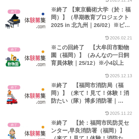
2025.12.14
※終了 【東京藝術大学（於：福
終了
岡）】（早期教育プロジェクト
2025 in 北九州｜26/02）※ピア
ノ・小4～中2
2026.02.21
※この回終了 【大牟田市動物
終了
園（福岡）】（みんなの一日飼
育員体験｜25/12）※小4以上
2025.12.13
※終了 【福岡市消防局（福
終了
岡）】（来て！見て！体験！消
防たい（隊）博多消防署｜
25/11）
2025.11.22
※終了 【於：福岡市民防災セ
終了
ンター,早良消防署（福岡）】
（来て！見て！体験！消防たい