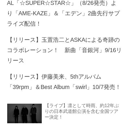
AL「☆SUPER☆STAR☆」（8/26発売）よ
り「AME-KAZE」＆「エデン」2曲先行サプ
ライズ配信！
【リリース】玉置浩二とASKAによる奇跡の
コラボレーション！ 新曲「音銀河」9/16リ
リース
【リリース】伊藤美来、5thアルバム
「39rpm」＆Best Album「swirl」10/7発売！
【ライブ】凛として時雨、約12年ぶ
りの日本武道館公演を含む全国ツア
ー決定！