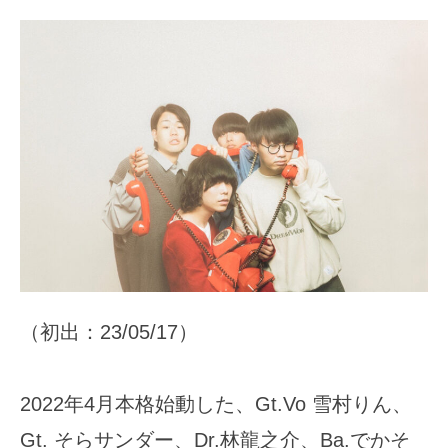
（初出：23/05/17）
2022年4月本格始動した、Gt.Vo 雪村りん、
Gt. そらサンダー、Dr.林龍之介、Ba.でかそ