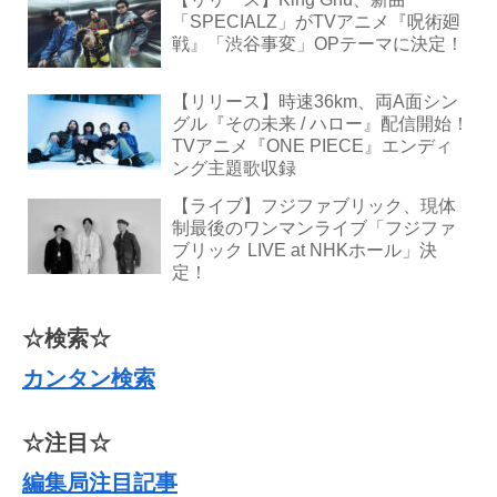
「SPECIALZ」がTVアニメ『呪術廻
戦』「渋谷事変」OPテーマに決定！
【リリース】時速36km、両A面シン
グル『その未来 / ハロー』配信開始！
TVアニメ『ONE PIECE』エンディ
ング主題歌収録
【ライブ】フジファブリック、現体
制最後のワンマンライブ「フジファ
ブリック LIVE at NHKホール」決
定！
☆検索☆
カンタン検索
☆注目☆
編集局注目記事