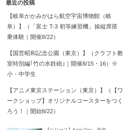
最近の投稿
【岐阜かかみがはら航空宇宙博物館（岐
阜）】（「富士 T-3 初等練習機」操縦席搭
乗体験｜開催8/22）
【国営昭和記念公園（東京）】（クラフト教
室特別編｢竹の水鉄砲｣｜開催8/15・16）※
小・中学生
【アニメ東京ステーション（東京）】（【ワ
ークショップ】オリジナルコースターをつく
ろう！｜開始8/22）
【リリース】King Gnu、新曲