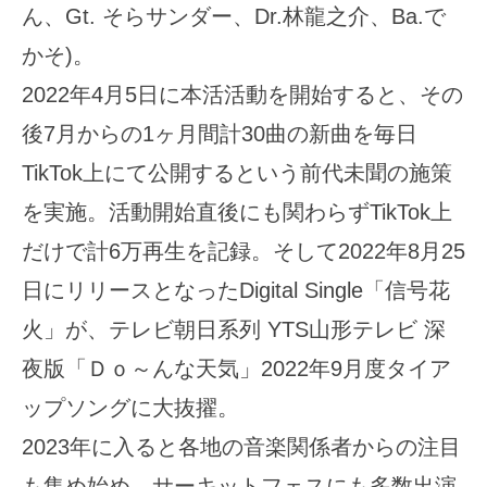
ん、Gt. そらサンダー、Dr.林龍之介、Ba.で
かそ)。
2022年4月5日に本活活動を開始すると、その
後7月からの1ヶ月間計30曲の新曲を毎日
TikTok上にて公開するという前代未聞の施策
を実施。活動開始直後にも関わらずTikTok上
だけで計6万再生を記録。そして2022年8月25
日にリリースとなったDigital Single「信号花
火」が、テレビ朝日系列 YTS山形テレビ 深
夜版「Ｄｏ～んな天気」2022年9月度タイア
ップソングに大抜擢。
2023年に入ると各地の音楽関係者からの注目
も集め始め、サーキットフェスにも多数出演