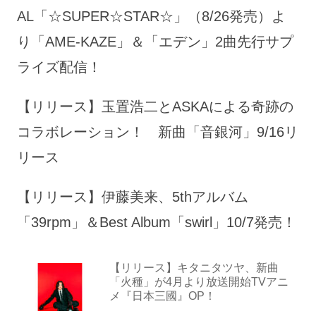
AL「☆SUPER☆STAR☆」（8/26発売）よ
り「AME-KAZE」＆「エデン」2曲先行サプ
ライズ配信！
【リリース】玉置浩二とASKAによる奇跡の
コラボレーション！ 新曲「音銀河」9/16リ
リース
【リリース】伊藤美来、5thアルバム
「39rpm」＆Best Album「swirl」10/7発売！
【リリース】キタニタツヤ、新曲
「火種」が4月より放送開始TVアニ
メ『日本三國』OP！