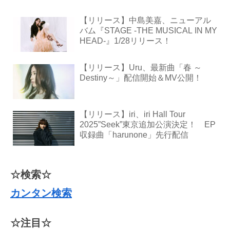
【リリース】中島美嘉、ニューアル
バム『STAGE -THE MUSICAL IN MY
HEAD-』1/28リリース！
【リリース】Uru、最新曲「春 ～
Destiny～」配信開始＆MV公開！
【リリース】iri、iri Hall Tour
2025”Seek”東京追加公演決定！ EP
収録曲「harunone」先行配信
☆検索☆
カンタン検索
☆注目☆