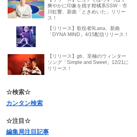
爽やかに印象を残す柑橘系SSW・市
川虹響、新曲「ときめいた」リリー
ス！
【リリース】歌役者9Lana、新曲
「DYNA MIND」4/15配信リリース！
【リリース】gb、至極のウィンター
ソング「Simple and Sweet」12/21に
リリース！
☆検索☆
カンタン検索
☆注目☆
編集局注目記事