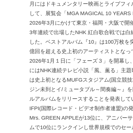
月にはドキュメンタリー映画とライブフィ
して、展覧会「MGA MAGICAL 10 YEARS 
2026年3月にかけて東京・福岡・大阪で
3年連続で出場したNHK 紅白歌合戦では白
した。ベストアルバム『10』は100万枚を
億回を超える史上初のアーティストとなっ
2026年1月１日に「フェーズ３」を開幕し、
にはNHK連続テレビ小説「風、薫る」主
は史上初となるMUFGスタジアム(国立競
ジン未到とイ/ミュータブル～間奏編～』を
ルアルバムをリリースすることを発表して
IFPI(国際レコード・ビデオ制作者連盟)
Mrs. GREEN APPLEが13位に、ア
ムで10位にランクインし世界規模でのセー