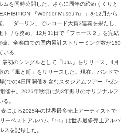
ルムを同時公開した。さらに周年の締めくくりと
EXHIBITION 『Wonder Museum』」を12月から
開催。「ダーリン」でレコード大賞3連覇を果たし、
組トリを務め、12月31日で「フェーズ２」を完結
突破、全楽曲での国内累計ストリーミング数が160
ている。
最初のシングルとして「lulu.」をリリース、4月
題歌の「風と町」をリリースした。現在、バンドで
技場)での4日間開催を含むスタジアムツアー『ゼン
開催中。2026年秋頃に約3年振りのオリジナルフ
いる。
の発表による2025年の世界最多売上アーティストで
ニバーサリーベストアルバム『10』は世界最多売上アルバ
ルスを記録した。