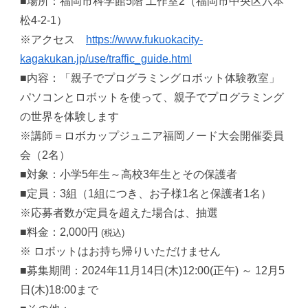
■場所：福岡市科学館5階 工作室2（福岡市中央区六本
松4-2-1）
※アクセス
https://www.fukuokacity-
kagakukan.jp/use/traffic_guide.html
■内容：「親子でプログラミングロボット体験教室」
パソコンとロボットを使って、親子でプログラミング
の世界を体験します
※講師＝ロボカップジュニア福岡ノード大会開催委員
会（2名）
■対象：小学5年生～高校3年生とその保護者
■定員：3組（1組につき、お子様1名と保護者1名）
※応募者数が定員を超えた場合は、抽選
■料金：2,000円
(税込)
※ ロボットはお持ち帰りいただけません
■募集期間：2024年11月14日(木)12:00(正午) ～ 12月5
日(木)18:00まで