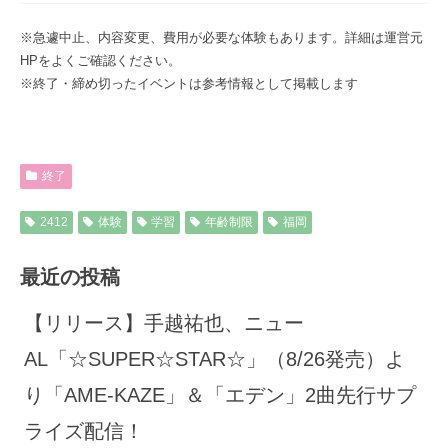
※急遽中止、内容変更、費用が必要な体験もあります。詳細は運営元
HPをよくご確認ください。
※終了・締め切ったイベントは参考情報として掲載します
終了
2412
体験
学習
年齢制限
福岡
最近の投稿
【リリース】手越祐也、ニュー
AL「☆SUPER☆STAR☆」（8/26発売）よ
り「AME-KAZE」＆「エデン」2曲先行サプ
ライズ配信！