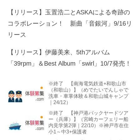
【リリース】玉置浩二とASKAによる奇跡の
コラボレーション！ 新曲「音銀河」9/16リ
リース
【リリース】伊藤美来、5thアルバム
「39rpm」＆Best Album「swirl」10/7発売！
※終了 【南海電気鉄道+和歌山市
（和歌山）】（めでたいでんしゃで
洗車・車掌体験＆和歌山城キャンプ
｜24/12）
※終了 【神戸港バックヤードツア
ー（兵庫）】（宮崎カーフェリー船
内見学第2弾｜22/10）※神戸市在住
小1～中3+保護者