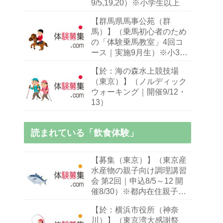
9/5,19,20）※小学生以上
【群馬県馬事公苑（群
馬）】（乗馬初心者のため
の「体験乗馬教室」4回コ
ース｜実施9月生）※小3～
70歳乗馬初心者
【於：海の森水上競技場
（東京）】（ノルディック
ウォーキング｜開催9/12・
13）
読まれている「飲食体験」
【募集（東京）】（東京産
水産物の親子向け調理講習
会 第2回｜申込8/5～12 開
催8/30）※都内在住親子
（※お子様10～18歳）
【於：横浜市役所（神奈
川）】（東京湾大感謝祭