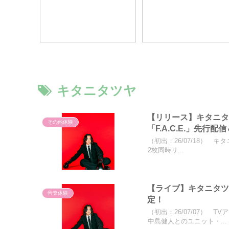
お
門: 泰山先生が“出目”で馬券攻
ナー）
略のポイントを教えます）
☆PR
キタニタツヤ
【リリース】キタニタ
その他体験
「F.A.C.E.」先行配
（初出：26/07/18） キ
2枚同時リ...
【ライブ】キタニタツヤ、O
音楽体験
定！
（初出：26/07/07）
中島健人とのユニット・...