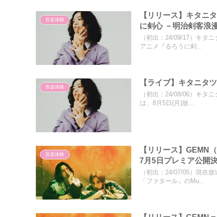
【リリース】キタニタ
音楽体験
に剣心 －明治剣客浪
（初出：24/09/17）
アニメ『るろうに剣...
【ライブ】キタニタツ
音楽体験
（初出：24/08/06）
は、8月5日(月)放...
【リリース】GEMN
音楽体験
7月5日プレミア公開
（初出：24/07/05）
「ファタール」のMu...
【リリース】GEMN