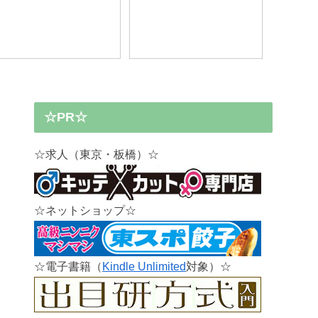
令息に転生したの
ライン）】（8/11
か周りが放っておい
手,8/18邪道 選手,
【キッテカット専門店 ひみ
い」
元選手）
つ基地】（東京都板橋区大
山） ☆PR
☆PR☆
☆求人（東京・板橋）☆
☆ネットショップ☆
☆電子書籍（
Kindle Unlimited
対象）☆