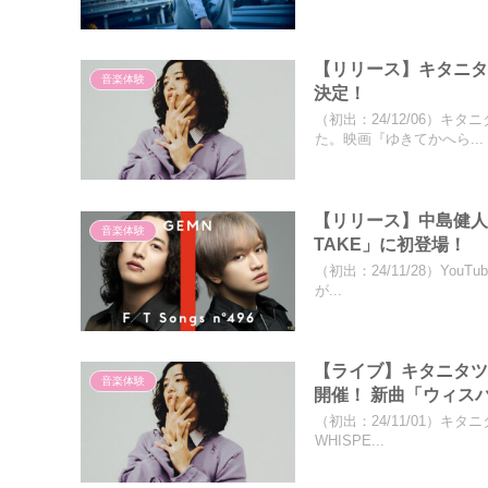
【リリース】キタニ
音楽体験
決定！
（初出：24/12/06）
た。映画『ゆきてかへら...
【リリース】中島健人と
音楽体験
TAKE」に初登場！
（初出：24/11/28）You
が...
【ライブ】キタニタツヤ、
音楽体験
開催！ 新曲「ウィスパ
（初出：24/11/01）キ
WHISPE...