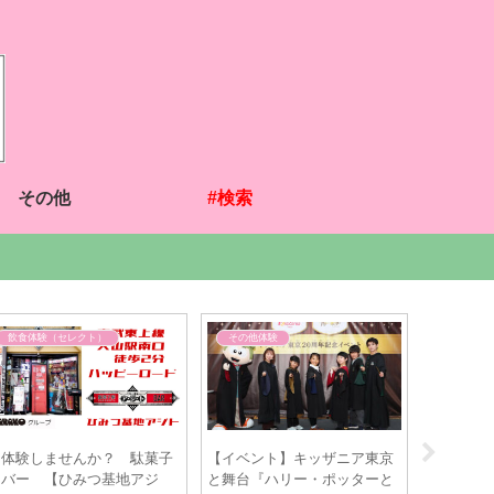
その他
#検索
その他体験
スポーツ体験
連載更新 【漫画家
【プロレスエクサ
を（絵）】「嫌われ
Third Generatio