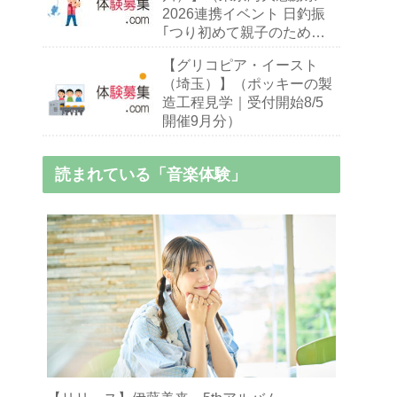
2026連携イベント 日釣振
｢つり初めて親子のための
ハゼ釣り入門教室｣｜締切
【グリコピア・イースト
9/13 開催9/26・27）※釣り
（埼玉）】（ポッキーの製
初心者,小中学生親子
造工程見学｜受付開始8/5
開催9月分）
読まれている「音楽体験」