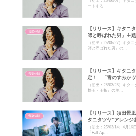
（初出：25/06/07）キタ
ートする...
【リリース】キタニ
音楽体験
師と呼ばれた男』主
（初出：25/05/27）キ
師と呼ばれた男』の...
【リリース】キタニタ
音楽体験
定！ 「青のすみか (Acou
（初出：25/03/23）
懐玉・玉折』の主...
【リリース】須田景凪こ
音楽体験
タニタツヤ”アレンジ
（初出：25/03/14）4
「Fall Ap...