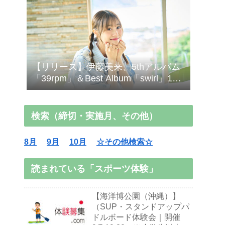
【リリース】伊藤美来、5thアルバム
「39rpm」＆Best Album「swirl」10/7
発売！
検索（締切・実施月、その他）
8月
9月
10月
☆その他検索☆
読まれている「スポーツ体験」
【海洋博公園（沖縄）】
（SUP・スタンドアップパ
ドルボード体験会｜開催