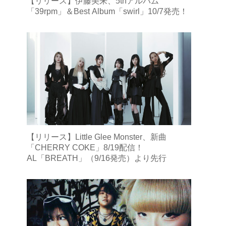
【リリース】伊藤美来、5thアルバム
「39rpm」＆Best Album「swirl」10/7発売！
【リリース】Little Glee Monster、新曲
「CHERRY COKE」8/19配信！
AL「BREATH」（9/16発売）より先行