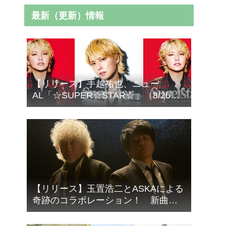
最新（更新）情報
【リリース】手越祐也、ニュー
AL「☆SUPER☆STAR☆」（8/26発
売）より「AME-KAZE」＆「エデ
ン」2曲先行サプライズ配信！
【リリース】玉置浩二とASKAによる
奇跡のコラボレーション！ 新曲
「音銀河」9/16リリース