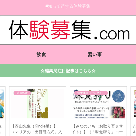
#知って得する体験募集
飲食
習い事
☆編集局注目記事はこちら☆
飲食体験（セレクト）
その他体験
読書体験
☆体験しませんか？ 駄菓子
【イベント】キッザニア東京
※WEB
＆バー 【ひみつ基地アジ
と舞台『ハリー・ポッターと
おだぎみ