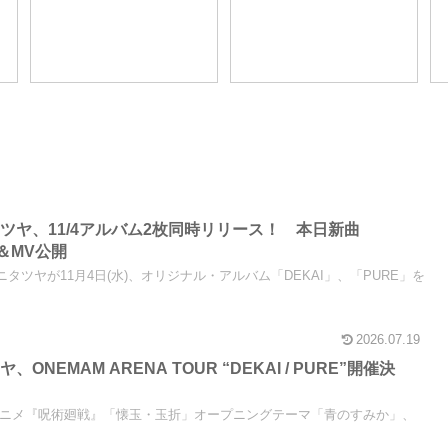
ト】（東京都板橋区大山）
呪いの子』がコラボレーショ
者の悪役
☆PR
ン！ 6/1～8/31アニバーサリ
に、なぜ
ー企画実施
てくれな
ツヤ、11/4アルバム2枚同時リリース！ 本日新曲
信＆MV公開
タニタツヤが11月4日(水)、オリジナル・アルバム「DEKAI」、「PURE」を
2026.07.19
NEMAM ARENA TOUR “DEKAI / PURE”開催決
 TVアニメ『呪術廻戦』「懐玉・玉折」オープニングテーマ「青のすみか」、