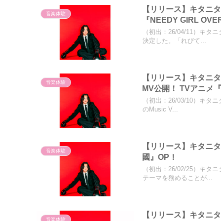
【リリース】キタニタ
音楽体験
『NEEDY GIRL OV
（初出：26/04/11）キ
決定した。「れびて...
【リリース】キタニタ
音楽体験
MV公開！ TVアニメ
（初出：26/03/10）キ
のMusic V...
【リリース】キタニタ
音楽体験
國』OP！
（初出：26/02/25）
テーマを務めることが...
【リリース】キタニタ
音楽体験