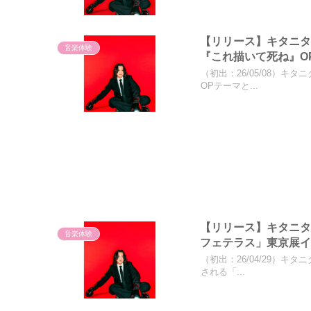
【リリース】キタニタ
音楽体験
『これ描いて死ね』O
（初出：26/05/08）キ
OPテーマと...
【リリース】キタニタ
音楽体験
フェテラス」東京展
（初出：26/04/29）キタ
される「...