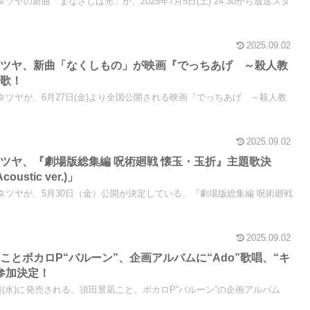
ニタツヤの新曲「まなざしは光」が、2025年7月5日(土) 24:30から放送スタ
2025.09.02
タツヤ、新曲「なくしもの」が映画『でっちあげ ～殺人教
題歌！
タニタツヤが、6月27日(金)より全国公開される映画『でっちあげ ～殺人教
2025.09.02
ツヤ、『劇場版総集編 呪術廻戦 懐玉・玉折』主題歌決
stic ver.)」
キタニタツヤが、5月30日（金）公開が決定している、『劇場版総集編 呪術廻戦
2025.09.02
とボカロP“バルーン”、企画アルバムに“Ado”歌唱、“キ
参加決定！
月16日(水)に発売される、須田景凪こと、ボカロP“バルーン”の企画アルバム