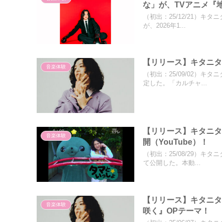
な」が、TVアニメ『
（初出：25/12/21）キ
が、2026年1...
【リリース】キタニタ
音楽体験
（初出：25/09/02）キ
定した。「カルチャ...
【リリース】キタニ
音楽体験
開（YouTube）！
（初出：25/08/29）キ
て公開した。本動...
【リリース】キタニタ
音楽体験
咲く』OPテーマ！