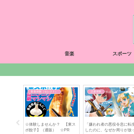
音楽
スポーツ
読書体験
飲食体験（セレクト）
生
【泰山先生（Kindle版）】
【みなのいち（お取り寄せサ
っ
（マリアの「出目研方式」入
イト）】（「味覚狩り」コー