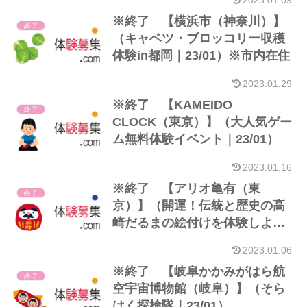
2023.01.09
※終了 【横浜市（神奈川）】
終了
（キャベツ・ブロッコリー収穫
体験in都岡｜23/01）※市内在住
2023.01.29
※終了 【KAMEIDO
終了
CLOCK（東京）】（大人気ゲー
ム無料体験イベント｜23/01）
2023.01.16
※終了 【アリオ亀有（東
終了
京）】（開運！伝統と歴史の高
崎だるまの絵付けを体験しよ
う！｜23/01）
2023.01.06
※終了 【岐阜かかみがはら航
終了
空宇宙博物館（岐阜）】（そら
はく探検隊｜23/01）