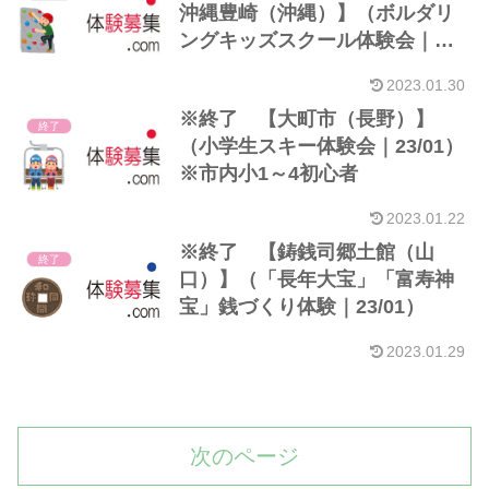
沖縄豊崎（沖縄）】（ボルダリ
ングキッズスクール体験会｜
23/01）※6～12歳
2023.01.30
※終了 【大町市（長野）】
終了
（小学生スキー体験会｜23/01）
※市内小1～4初心者
2023.01.22
※終了 【鋳銭司郷土館（山
終了
口）】（「長年大宝」「富寿神
宝」銭づくり体験｜23/01）
2023.01.29
次のページ