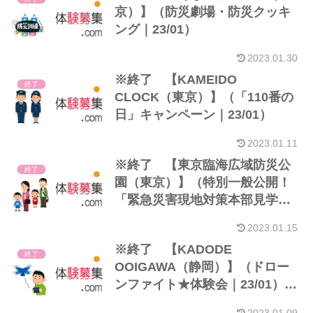
京）】（防災劇場・防災クッキ
ング｜23/01）
2023.01.30
※終了 【KAMEIDO
終了
CLOCK（東京）】（「110番の
日」キャンペーン｜23/01）
2023.01.11
※終了 【東京臨海広域防災公
終了
園（東京）】（特別一般公開！
「緊急災害現地対策本部見学ツ
アー」※シン・ゴジラ ロケ地｜
2023.01.15
23/01）
※終了 【KADODE
終了
OOIGAWA（静岡）】（ドロー
ンファイト★体験会｜23/01）※
小学生以上