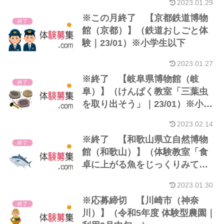
2023.01.29
※この月終了 【京都鉄道博物
終了
館（京都）】（鉄道おしごと体
験｜23/01）※小学生以下
2023.01.27
※終了 【岐阜県博物館（岐
終了
阜）】（けんぱく教室「三葉虫
を取り出そう」｜23/01）※小学
生以上
2023.02.14
※終了 【和歌山県立自然博物
終了
館（和歌山）】（体験教室「食
卓に上がる魚をじっくりみてみ
よう」｜23/01）※小5以上
2023.01.30
※応募締切 【川崎市（神奈
終了
川）】（令和5年度 体験型農園｜