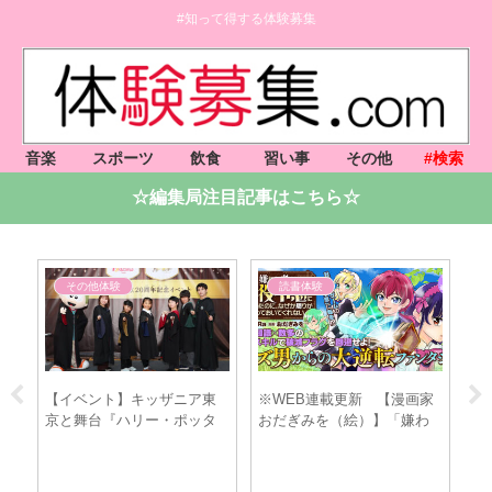
#知って得する体験募集
音楽
スポーツ
飲食
習い事
その他
#検索
☆編集局注目記事はこちら☆
読書体験
読書体験
※WEB連載更新 【漫画家
「嫌われ者の悪役令息に転
☆
おだぎみを（絵）】「嫌わ
生したのに、なぜか周りが
ス
れ者の悪役令息に転生した
放っておいてくれない (3) 」
バ
のに、なぜか周りが放って
（おだぎみを/漫画）5/20発
おいてくれない」
売！