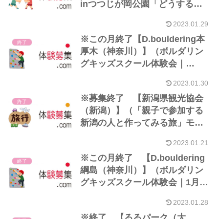
inつつじが岡公園「どうする康
政〜里沼の陣〜」｜23/01）※5
2023.01.29
歳以上
※この月終了【D.bouldering本
終了
厚木（神奈川）】（ボルダリン
グキッズスクール体験会｜
23/01）※6～12歳
2023.01.30
※募集終了 【新潟県観光協会
終了
（新潟）】（「親子で参加する
新潟の人と作ってみる旅」モニ
ターツアー｜2/11～2/12）※小
2023.01.21
学生+保護者
※この月終了 【D.bouldering
終了
綱島（神奈川）】（ボルダリン
グキッズスクール体験会｜1月）
※小・中学生
2023.01.28
※終了 【るるパーク（大