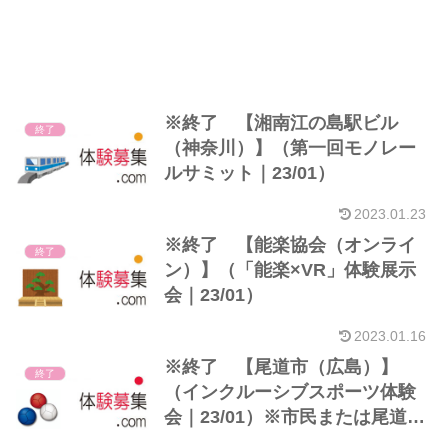
※終了 【湘南江の島駅ビル
終了
（神奈川）】（第一回モノレー
ルサミット｜23/01）
2023.01.23
※終了 【能楽協会（オンライ
終了
ン）】（「能楽×VR」体験展示
会｜23/01）
2023.01.16
※終了 【尾道市（広島）】
終了
（インクルーシブスポーツ体験
会｜23/01）※市民または尾道市
内に通勤・通学者