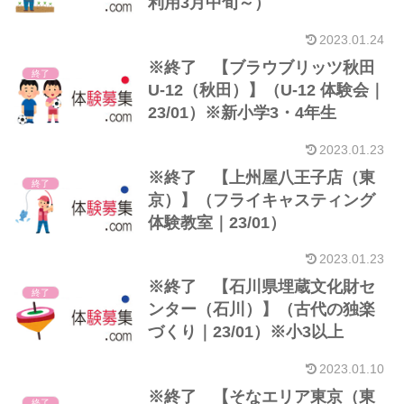
利用3月中旬～）
2023.01.24
※終了 【ブラウブリッツ秋田
終了
U-12（秋田）】（U-12 体験会｜
23/01）※新小学3・4年生
2023.01.23
※終了 【上州屋八王子店（東
終了
京）】（フライキャスティング
体験教室｜23/01）
2023.01.23
※終了 【石川県埋蔵文化財セ
終了
ンター（石川）】（古代の独楽
づくり｜23/01）※小3以上
2023.01.10
※終了 【そなエリア東京（東
終了