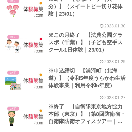
終了
分）】（スイートピー切り花体
験｜23/01）
2023.01.30
※この月終了 【法典公園グラ
終了
スポ（千葉）】（子ども空手ス
クール1日体験｜23/01）
2023.01.29
※申込締切 【浦河町（北海
終了
道）】（令和5年度うらかわ生活
体験事業｜利用令和5年度）
2023.01.27
※終了 【自衛隊東京地方協力
終了
本部（東京）】（第8回防衛省・
自衛隊防衛オフィスツアー｜
23/01）※大学・大学院生