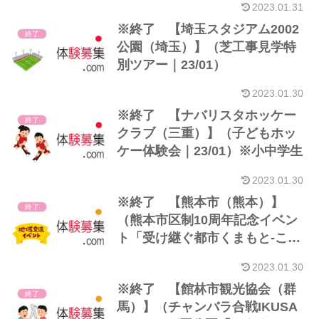
2023.01.31
※終了 【埼玉スタジアム2002
終了
公園（埼玉）】（芝工事見学特
別ツアー｜23/01）
2023.01.30
※終了 【ナバリスタホッケー
終了
クラブ（三重）】（子どもホッ
ケー体験会｜23/01）※小中学生
2023.01.30
※終了 【熊本市（熊本）】
終了
（熊本市区制10周年記念イベン
ト「受け継ぐ都市くまもと-これ
までの10年、これからの10年-」
2023.01.30
｜23/01）
※終了 【館林市観光協会（群
終了
馬）】（チャンバラ合戦IKUSA