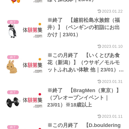
2023.01.22
※終了 【越前松島水族館（福
終了
井）】（ペンギンの初詣にお出
かけ｜23/01）
2023.01.10
※この月終了 【いくとぴあ食
終了
花（新潟）】（ウサギ／モルモ
ットふれあい体験 他｜23/01）
※3歳~小学生
2023.01.31
※終了 【BragMen（東京）】
終了
（プレオープンイベント｜
23/01）※18歳以上
2023.01.11
※この月終了 【D.bouldering
終了