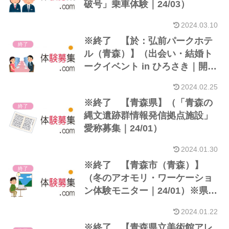
破号」乗車体験｜24/03）
2024.03.10
※終了 【於：弘前パークホテ
終了
ル（青森）】（出会い・結婚ト
ークイベント in ひろさき｜開催
2/25）
2024.02.25
※終了 【青森県】（「青森の
終了
縄文遺跡群情報発信拠点施設」
愛称募集｜24/01）
2024.01.30
※終了 【青森市（青森）】
終了
（冬のアオモリ・ワーケーショ
ン体験モニター｜24/01）※県外
在住者
2024.01.22
※終了 【青森県立美術館アレ