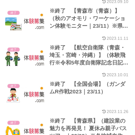
2023.09.10
※終了 【青森市（青森）】
終了
（秋のアオモリ・ワーケーショ
ン体験モニター｜23/11）※県外
在住者
2023.11.11
※終了 【航空自衛隊（青森・
終了
埼玉・宮崎・沖縄）】（体験飛
行※令和5年度自衛隊記念日記念
行事｜23/10）※小学生以上
2023.10.01
※終了 【全国会場】（ガンダ
終了
ムR作戦2023｜23/11）
2023.11.26
※終了 【青森県】（建設業の
終了
魅力を再発見！ 夏休み親子バス