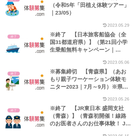
（令和5年「田植え体験ツアー」
｜23/05）
2023.05.29
※終了 【日本旅客船協会（全
終了
国31都道府県）】（第21回小学
生乗船無料キャンペーン｜
23/05）
2023.05.06
※募集締切 【青森県】（あお
終了
もり親子ワーケーション体験モ
ニター2023｜7月～9月）※県外
居住者 他
2023.05.26
※終了 【JR東日本 盛岡支社
終了
（青森）】（青森初開催！線路
のお医者さんのお仕事体験！ JR
のお仕事体験ツアー ～JRのお