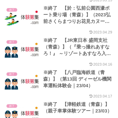
2023.05.15
しごとをみて・さわって・たい
※終了 【於：弘前公園西濠ボ
けんしてみよう！～｜23/05）※
終了
ート乗り場（青森）】（2023弘
小中学生+保護者
前さくらまつりお花見カヌー体
験｜23/04）
2023.04.29
※終了 【JR東日本 盛岡支社
終了
（青森）】（『乗っ撮れあすな
ろ！』 ～リゾートあすなろ入区
乗車体験＆最初で最後の4両撮影
2023.04.16
会～｜23/04）※18歳以上
※終了 【八戸臨海鉄道（青
終了
森）】（第13回 ディーゼル機関
車運転体験会｜23/04）
2023.04.17
※終了 【津軽鉄道（青森）】
終了
（親子車掌体験ツアー｜23/03）