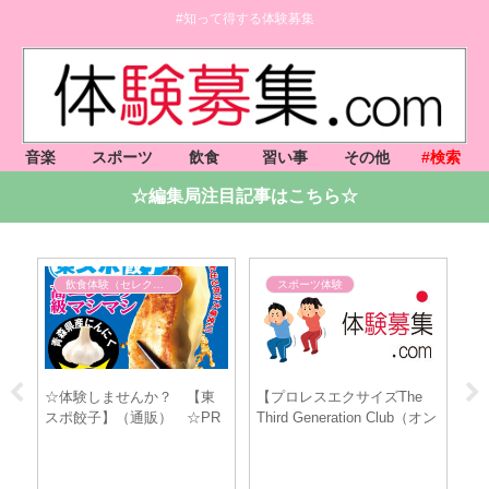
#知って得する体験募集
音楽
スポーツ
飲食
習い事
その他
#検索
☆編集局注目記事はこちら☆
飲食体験（セレクト）
スポーツ体験
家
☆体験しませんか？ 【東
【プロレスエクサイズThe
【
わ
スポ餃子】（通販） ☆PR
Third Generation Club（オン
サ
た
ライン）】（8/11小島 聡 選
コ
て
手,8/18邪道 選手,8/25井上亘
元選手）