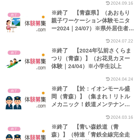
2024.09.16
※終了 【青森県】（あおもり
終了
親子ワーケーション体験モニタ
ー2024｜24/07）※県外居住者
他
2024.07.22
※終了 【2024年弘前さくらま
終了
つり（青森）】（お花見カヌー
体験｜24/04）※小学生以上
2024.04.24
※終了 【於：イオンモール盛
終了
岡（青森）】（集まれ！リトル
メカニック！鉄道メンテナンス
のお仕事体験｜24/03）
2024.03.16
※終了 【青い森鉄道（青
終了
森）】（特速「青鉄全線完全走