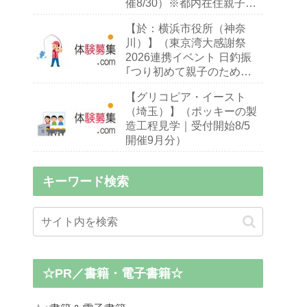
催8/30）※都内在住親子
（※お子様10～18歳）
【於：横浜市役所（神奈
川）】（東京湾大感謝祭
2026連携イベント 日釣振
｢つり初めて親子のための
ハゼ釣り入門教室｣｜締切
【グリコピア・イースト
9/13 開催9/26・27）※釣り
（埼玉）】（ポッキーの製
初心者,小中学生親子
造工程見学｜受付開始8/5
開催9月分）
キーワード検索
☆PR／書籍・電子書籍☆