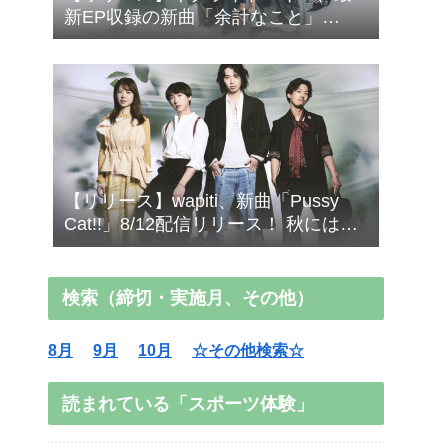
新EP収録の新曲「余計なこと」
Music Video公開！
【リリース】wapiti、新曲「Pussy
Cat!!」8/12配信リリース！ 秋にはメ
ジャー1stアルバム
検索（締切・実施月、その他）
8月
9月
10月
☆その他検索☆
読まれている「スポーツ体験」