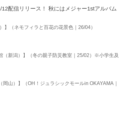
!!」8/12配信リリース！ 秋にはメジャー1stアルバム
）】（ネモフィラと百花の花景色｜26/04）
（新潟）】（冬の親子防災教室｜25/02）※小学生及
山）】（OH！ジュラシックモールin OKAYAMA｜