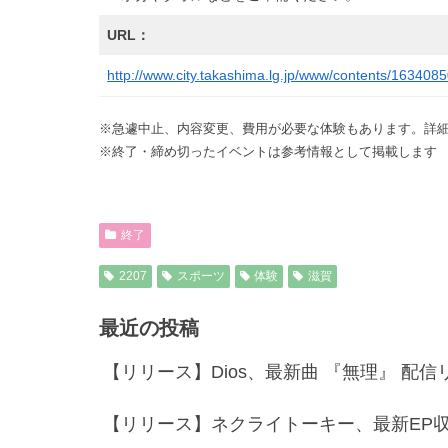
URL：
http://www.city.takashima.lg.jp/www/contents/163408
※急遽中止、内容変更、費用が必要な体験もあります。詳細
※終了・締め切ったイベントは参考情報として掲載します
終了
2207
スポーツ
体験
滋賀
最近の投稿
【リリース】Dios、最新曲 『無理』 配
【リリース】ネクライトーキー、最新EP収録の