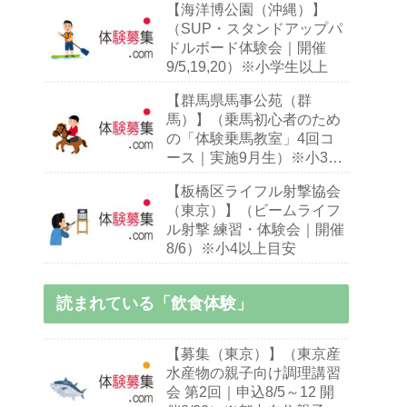
【海洋博公園（沖縄）】
（SUP・スタンドアップパ
ドルボード体験会｜開催
9/5,19,20）※小学生以上
【群馬県馬事公苑（群
馬）】（乗馬初心者のため
の「体験乗馬教室」4回コ
ース｜実施9月生）※小3～
70歳乗馬初心者
【板橋区ライフル射撃協会
（東京）】（ビームライフ
ル射撃 練習・体験会｜開催
8/6）※小4以上目安
読まれている「飲食体験」
【募集（東京）】（東京産
水産物の親子向け調理講習
会 第2回｜申込8/5～12 開