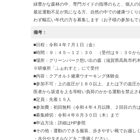
緑豊かな森林の中、専門ガイドの指導のもと、個人の
最近運動不足が気になる方、自然の中での健康づくり
わず幅広い年代の方を募集します（お子様の参加もで
備考：
■日程：令和４年７月１日（金）
■時間：９：４５～１２：３０ （受付は９：３０か
■場所：グリーンパーク想い出の森（滋賀県高島市朽木
※研修所「ふぉれすと」にて受付
■内容：クアオルト健康ウオーキング体験会
■参加不可：上の血圧が１８０以上、または下の血圧
医者から坂道を上る等軽い負荷のかかる運動を禁止さ
■定員：先着１５人
■参加費：初回無料（令和４年４月以降、２回目の方は1
■募集締切：令和４年６月３０日（木）まで
■申込方法：詳細はHP参照
■その他：運動のできる服装、歩きやすい靴でお越し
・水分やタオルなどをご準備ください。