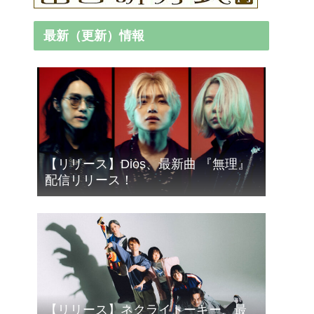
最新（更新）情報
【リリース】Dios、最新曲 『無理』
配信リリース！
【リリース】ネクライトーキー、最