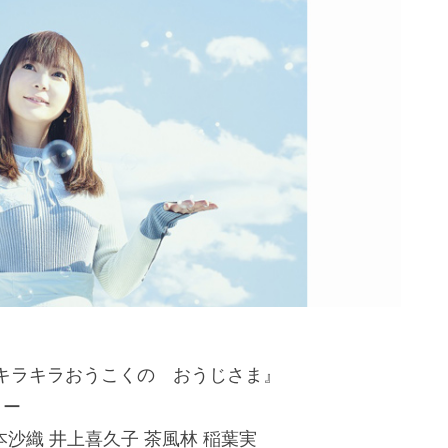
キラキラおうこくの おうじさま』
ョー
本沙織 井上喜久子 茶風林 稲葉実