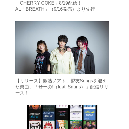
「CHERRY COKE」8/19配信！
AL「BREATH」（9/16発売）より先行
【リリース】微熱ノアト、盟友Snugsを迎え
た楽曲、「せーの!（feat. Snugs）」配信リリ
ース！