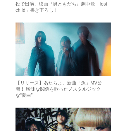
役で出演、映画『男ともだち』劇中歌「lost
child」書き下ろし！
【リリース】あたらよ、新曲「魚」MV公
開！ 曖昧な関係を歌ったノスタルジック
な“夏曲”