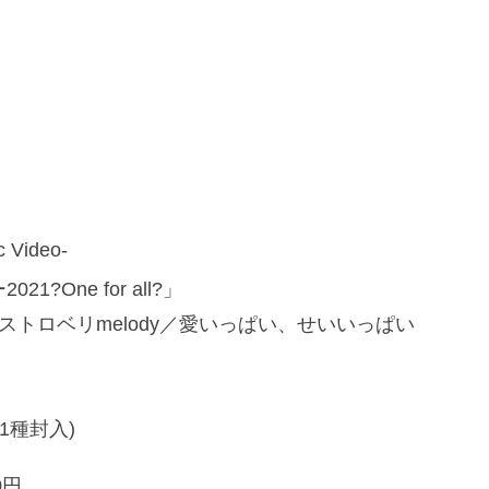
ideo-
One for all?」
s／ストロベリmelody／愛いっぱい、せいいっぱい
1種封入)
0円