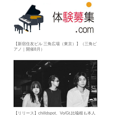
【新宿住友ビル 三角広場（東京）】（三角ピ
アノ｜開催8月）
【リリース】chilldspot、Vo/Gt.比喩根も本人