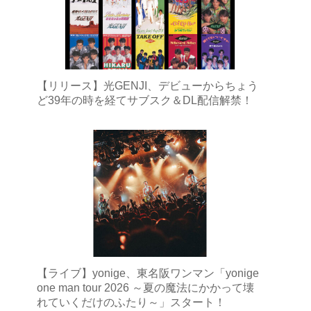
【リリース】光GENJI、デビューからちょう
ど39年の時を経てサブスク＆DL配信解禁！
【ライブ】yonige、東名阪ワンマン「yonige
one man tour 2026 ～夏の魔法にかかって壊
れていくだけのふたり～」スタート！