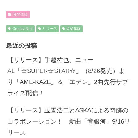
音楽体験
Creepy Nuts
リリース
音楽体験
最近の投稿
【リリース】手越祐也、ニュー
AL「☆SUPER☆STAR☆」（8/26発売）よ
り「AME-KAZE」＆「エデン」2曲先行サプ
ライズ配信！
【リリース】玉置浩二とASKAによる奇跡の
コラボレーション！ 新曲「音銀河」9/16リ
リース