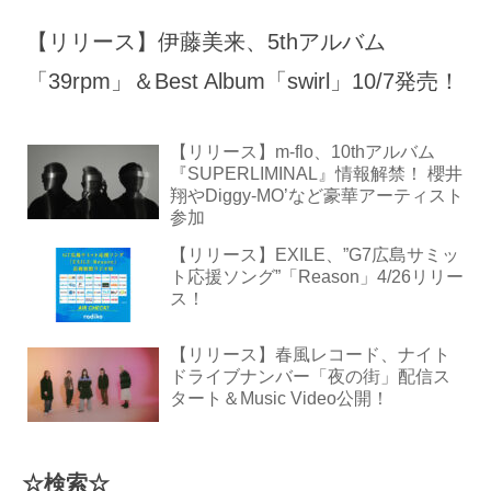
【リリース】伊藤美来、5thアルバム
「39rpm」＆Best Album「swirl」10/7発売！
【リリース】m-flo、10thアルバム
『SUPERLIMINAL』情報解禁！ 櫻井
翔やDiggy-MO’など豪華アーティスト
参加
【リリース】EXILE、”G7広島サミッ
ト応援ソング”「Reason」4/26リリー
ス！
【リリース】春風レコード、ナイト
ドライブナンバー「夜の街」配信ス
タート＆Music Video公開！
☆検索☆